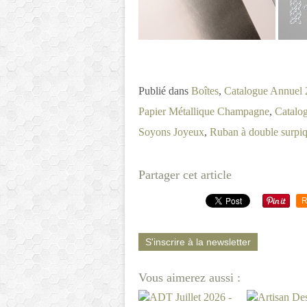
Publié dans
Boîtes
,
Catalogue Annuel
Papier Métallique Champagne
,
Catalo
Soyons Joyeux
,
Ruban à double surpi
Partager cet article
R
S'inscrire à la newsletter
Vous aimerez aussi :