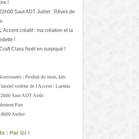
bre !
 22h00 Saut ADT Juillet : Rêves de
es
L'Accent créatif : ma création et la
edette !
 Craft Class Noël en surpiqué !
Nouveautés : Produit du mois, kits
utoriel vedette de l'Accent : Laetitia
 22h00 Saut ADT Août :
blement Fun
14h00 Atelier
s : Par ici !