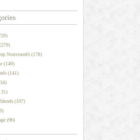
ories
720)
(279)
'up Nouveautés
(178)
le
(149)
tés
(141)
34)
131)
'blends
(107)
8)
age
(96)