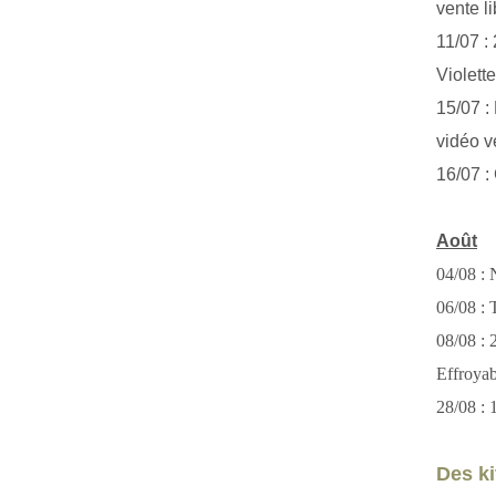
vente li
11/07 :
Violett
15/07 : 
vidéo v
16/07 :
Août
04/08 : 
06/08 : T
08/08 :
Effroya
28/08 : 
Des kit