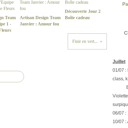
Pa
Découverte Jour 2
ign Team
Artisan Design Team
Boîte cadeau
pe 1 -
Janvier : Amour fou
Fleurs
C
Finir en vert...
Juillet
01/07 :
class, k
Exclus
Violett
surpiq
06/07 :
10/07 :