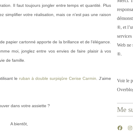
Merci. T
tion. Il faut toujours jongler entre temps et quantité. Plus
responsa
simplifier votre réalisation, mais ce n'est pas une raison
démonstr
®, et l’u
services
 de papier cartonné apporte de la brillance et de l'élégance.
Web ne s
omme moi, jonglez entre vos envies de faire plaisir à vos
®.
ie de famille.
ilisant le
ruban à double surpiqûre Cerise Carmin
. J'aime
Voir le p
Overblo
ouver dans votre assiette ?
Me su
A bientôt,