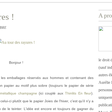
es !
A pro
ABRE
le droit
Bonjour !
(sauf ind
autres é
c les emballages réservés aux hommes et contenant des
Aurélie 
un papier au motif plus sobre (toujours le papier de série
personnel
 métallique champagne
(ici couplé aux
Thinlits En fleur
).
uniqueme
lui-ci plutôt que le papier Joies de l'hiver, c'est qu'il n'y a
publicat
n de le teinter. L'idée est encore et toujours de gagner du