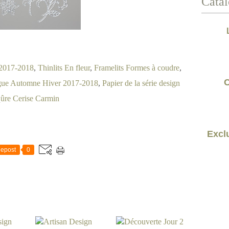
Catal
 2017-2018
,
Thinlits En fleur
,
Framelits Formes à coudre
,
C
gue Automne Hiver 2017-2018
,
Papier de la série design
qûre Cerise Carmin
Exclu
epost
0