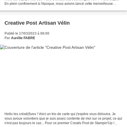
En plein confinement à l'époque, nous avions lancé cette merveilleuse
expérience. Et 4 ans après,...
Creative Post Artisan Vélin
Publié le 17/03/2023 à 08:00
Par
Aurélie FABRE
Hello les créati(f)ves ! Voici un trio de carte qui j'espère vous éblouira. Je
vous avoue volontiers que je suis assez contente de moi sur ce projet, ce qui
n'est pas toujours le cas... Pour ce premier Creativ Post de Stampin'Up !