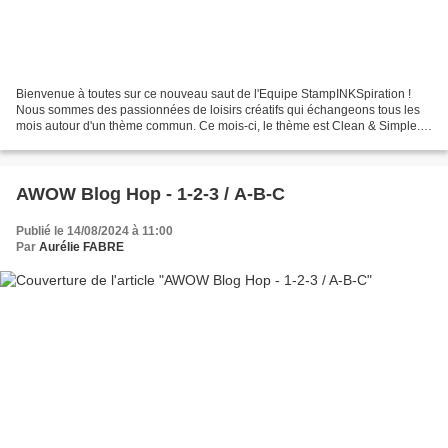
Bienvenue à toutes sur ce nouveau saut de l'Equipe StampINKSpiration !
Nous sommes des passionnées de loisirs créatifs qui échangeons tous les
mois autour d'un thème commun. Ce mois-ci, le thème est Clean & Simple.
Un challenge réel pour mes clientes...
AWOW Blog Hop - 1-2-3 / A-B-C
Publié le 14/08/2024 à 11:00
Par
Aurélie FABRE