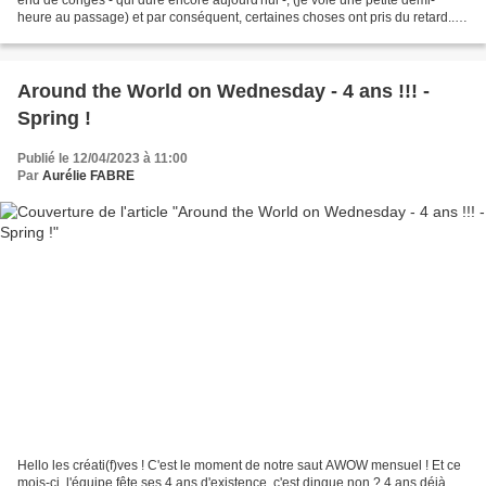
heure au passage) et par conséquent, certaines choses ont pris du retard...
Bref, voici mes projets...
Around the World on Wednesday - 4 ans !!! -
Spring !
Publié le 12/04/2023 à 11:00
Par
Aurélie FABRE
Hello les créati(f)ves ! C'est le moment de notre saut AWOW mensuel ! Et ce
mois-ci, l'équipe fête ses 4 ans d'existence, c'est dingue non ? 4 ans déjà...