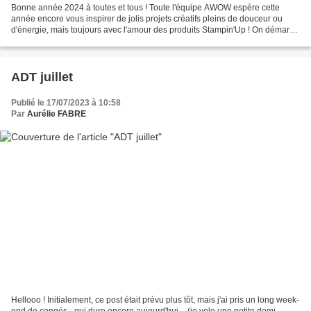
Bonne année 2024 à toutes et tous ! Toute l'équipe AWOW espère cette
année encore vous inspirer de jolis projets créatifs pleins de douceur ou
d'énergie, mais toujours avec l'amour des produits Stampin'Up ! On démarre
cette nouvelle année avec un sketch...
ADT juillet
Publié le 17/07/2023 à 10:58
Par
Aurélie FABRE
Hellooo ! Initialement, ce post était prévu plus tôt, mais j'ai pris un long week-
end de congés - qui dure encore aujourd'hui -, (je vole une petite demi-