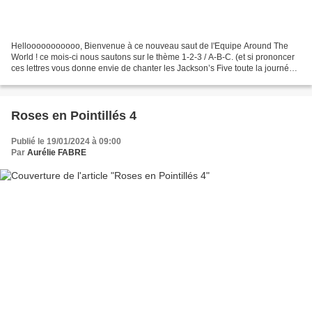
Hellooooooooooo, Bienvenue à ce nouveau saut de l'Equipe Around The
World ! ce mois-ci nous sautons sur le thème 1-2-3 / A-B-C. (et si prononcer
ces lettres vous donne envie de chanter les Jackson’s Five toute la journée,
c'est un commencement d'article...
Roses en Pointillés 4
Publié le 19/01/2024 à 09:00
Par
Aurélie FABRE