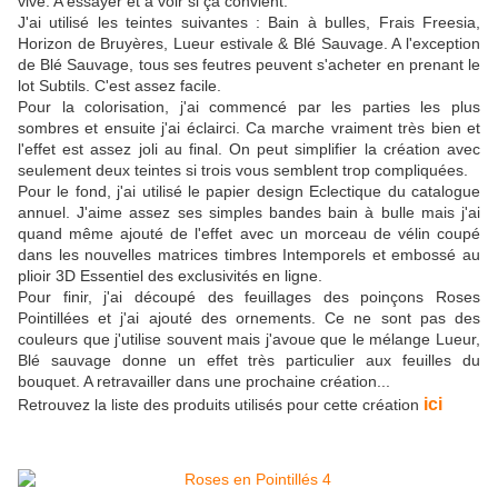
vive. A essayer et à voir si ça convient.
J'ai utilisé les teintes suivantes : Bain à bulles, Frais Freesia,
Horizon de Bruyères, Lueur estivale & Blé Sauvage. A l'exception
de Blé Sauvage, tous ses feutres peuvent s'acheter en prenant le
lot Subtils. C'est assez facile.
Pour la colorisation, j'ai commencé par les parties les plus
sombres et ensuite j'ai éclairci. Ca marche vraiment très bien et
l'effet est assez joli au final. On peut simplifier la création avec
seulement deux teintes si trois vous semblent trop compliquées.
Pour le fond, j'ai utilisé le papier design Eclectique du catalogue
annuel. J'aime assez ses simples bandes bain à bulle mais j'ai
quand même ajouté de l'effet avec un morceau de vélin coupé
dans les nouvelles matrices timbres Intemporels et embossé au
plioir 3D Essentiel des exclusivités en ligne.
Pour finir, j'ai découpé des feuillages des poinçons Roses
Pointillées et j'ai ajouté des ornements. Ce ne sont pas des
couleurs que j'utilise souvent mais j'avoue que le mélange Lueur,
Blé sauvage donne un effet très particulier aux feuilles du
bouquet. A retravailler dans une prochaine création...
ici
Retrouvez la liste des produits utilisés pour cette création