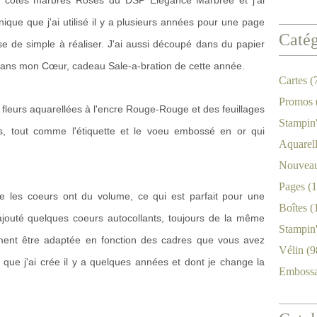
 les côtés marbrés Roses du DSP Elégance Marbrée et j'ai
ique que j'ai utilisé il y a plusieurs années pour une page
Catég
e de simple à réaliser. J'ai aussi découpé dans du papier
 Dans mon Cœur, cadeau Sale-a-bration de cette année.
Cartes
(
Promos
es fleurs aquarellées à l'encre Rouge-Rouge et des feuillages
Stampin
, tout comme l'étiquette et le voeu embossé en or qui
Aquarel
Nouveau
Pages
(1
ue les coeurs ont du volume, ce qui est parfait pour une
Boîtes
(
i ajouté quelques coeurs autocollants, toujours de la même
Stampin
ment être adaptée en fonction des cadres que vous avez
Vélin
(9
 que j'ai crée il y a quelques années et dont je change la
Emboss