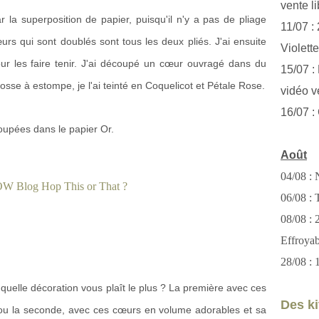
vente li
ar la superposition de papier, puisqu'il n'y a pas de pliage
11/07 :
rs qui sont doublés sont tous les deux pliés. J'ai ensuite
Violett
pour les faire tenir. J'ai découpé un cœur ouvragé dans du
15/07 : 
rosse à estompe, je l'ai teinté en Coquelicot et Pétale Rose.
vidéo v
16/07 :
 coupées dans le papier Or.
Août
04/08 : 
06/08 : T
08/08 :
Effroya
28/08 : 
quelle décoration vous plaît le plus ? La première avec ces
Des kit
 ou la seconde, avec ces cœurs en volume adorables et sa