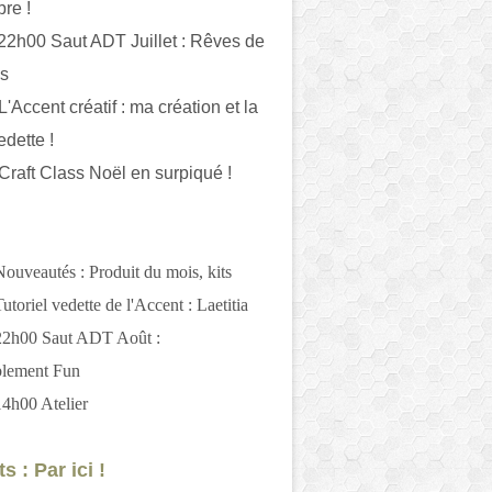
bre !
 22h00 Saut ADT Juillet : Rêves de
es
L'Accent créatif : ma création et la
edette !
 Craft Class Noël en surpiqué !
Nouveautés : Produit du mois, kits
utoriel vedette de l'Accent : Laetitia
 22h00 Saut ADT Août :
blement Fun
14h00 Atelier
s : Par ici !