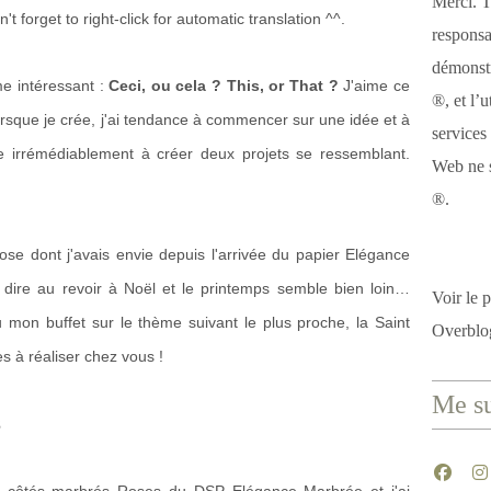
Merci. T
 forget to right-click for automatic translation ^^.
responsa
démonstr
e intéressant :
Ceci, ou cela ?
This, or That ?
J'aime ce
®, et l’u
rsque je crée, j'ai tendance à commencer sur une idée et à
services
e irrémédiablement à créer deux projets se ressemblant.
Web ne s
®.
ose dont j'avais envie depuis l'arrivée du papier Elégance
 dire au revoir à Noël et le printemps semble bien loin…
Voir le p
u mon buffet sur le thème suivant le plus proche, la Saint
Overblo
es à réaliser chez vous !
Me su
s