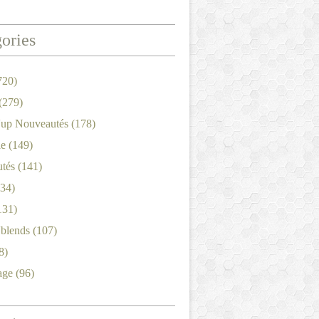
ories
720)
(279)
'up Nouveautés
(178)
le
(149)
tés
(141)
34)
131)
'blends
(107)
8)
age
(96)