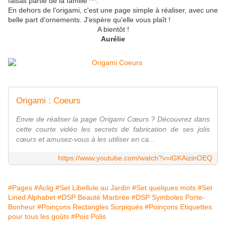
faisait partie de la famille ^^.
En dehors de l'origami, c'est une page simple à réaliser, avec une
belle part d'ornements. J'espère qu'elle vous plaît !
A bientôt !
Aurélie
Origami : Coeurs
Envie de réaliser la page Origami Cœurs ? Découvrez dans
cette courte vidéo les secrets de fabrication de ses jolis
cœurs et amusez-vous à les utiliser en ca...
https://www.youtube.com/watch?v=iGKAizinOEQ
#Pages
#Aclig
#Set Libellule au Jardin
#Set quelques mots
#Set
Lined Alphabet
#DSP Beauté Marbrée
#DSP Symboles Porte-
Bonheur
#Poinçons Rectangles Surpiqués
#Poinçons Etiquettes
pour tous les goûts
#Pois Polis