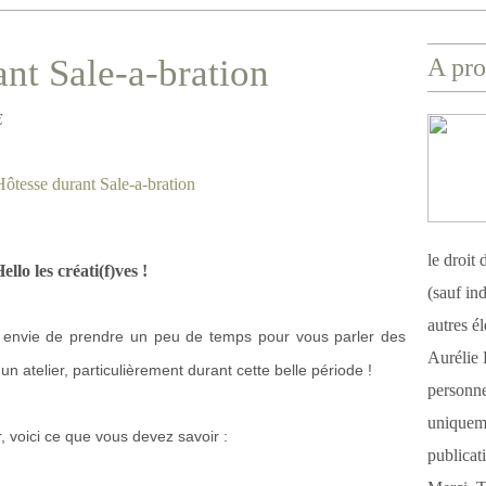
ant Sale-a-bration
A pro
E
le droit
ello les créati(f)ves !
(sauf ind
autres é
ais envie de prendre un peu de temps pour vous parler des
Aurélie 
n atelier, particulièrement durant cette belle période !
personnel
uniqueme
r, voici ce que vous devez savoir :
publicat