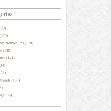
ories
720)
(279)
'up Nouveautés
(178)
le
(149)
tés
(141)
34)
131)
'blends
(107)
8)
age
(96)