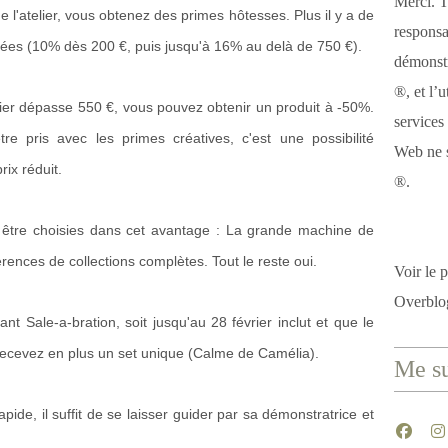
Merci. T
de l'atelier, vous obtenez des primes hôtesses. Plus il y a de
responsa
ées (10% dès 200 €, puis jusqu'à 16% au delà de 750 €).
démonstr
®, et l’u
telier dépasse 550 €, vous pouvez obtenir un produit à -50%.
services
re pris avec les primes créatives, c'est une possibilité
Web ne s
rix réduit.
®.
être choisies dans cet avantage : La grande machine de
rences de collections complètes. Tout le reste oui.
Voir le p
Overblo
ant Sale-a-bration, soit jusqu'au 28 février inclut et que le
recevez en plus un set unique (Calme de Camélia).
Me su
rapide, il suffit de se laisser guider par sa démonstratrice et