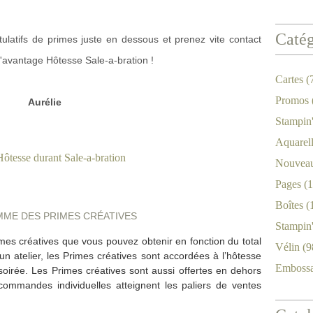
Catég
tulatifs de primes juste en dessous et prenez vite contact
l'avantage Hôtesse Sale-a-bration !
Cartes
(
Promos
Aurélie
Stampin
Aquarel
Nouveau
Pages
(1
Boîtes
(
ME DES PRIMES CRÉATIVES
Stampin
mes créatives que vous pouvez obtenir en fonction du total
Vélin
(9
 atelier, les Primes créatives sont accordées à l’hôtesse
Emboss
soirée. Les Primes créatives sont aussi offertes en dehors
commandes individuelles atteignent les paliers de ventes