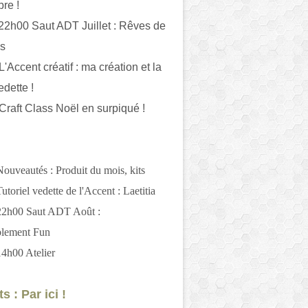
bre !
 22h00 Saut ADT Juillet : Rêves de
es
L'Accent créatif : ma création et la
edette !
 Craft Class Noël en surpiqué !
Nouveautés : Produit du mois, kits
utoriel vedette de l'Accent : Laetitia
 22h00 Saut ADT Août :
blement Fun
14h00 Atelier
s : Par ici !