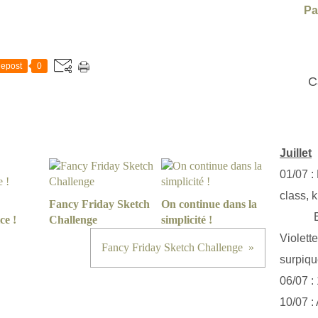
Pa
epost
0
C
Juillet
01/07 :
class, k
Fancy Friday Sketch
On continue dans la
Exclus
ce !
Challenge
simplicité !
Violett
Fancy Friday Sketch Challenge
surpiq
06/07 :
10/07 :