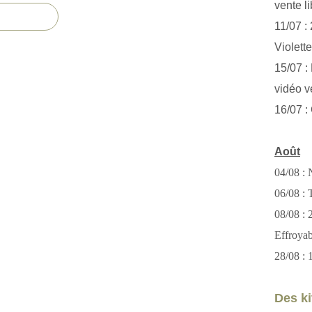
vente li
11/07 :
Violett
15/07 : 
vidéo v
16/07 :
Août
04/08 : 
06/08 : T
08/08 :
Effroya
28/08 : 
Des kit