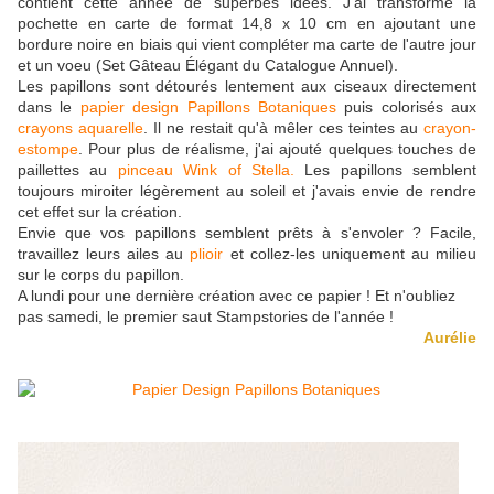
contient cette année de superbes idées. J'ai transformé la
pochette en carte de format 14,8 x 10 cm en ajoutant une
bordure noire en biais qui vient compléter ma carte de l'autre jour
et un voeu (Set Gâteau Élégant du Catalogue Annuel).
Les papillons sont détourés lentement aux ciseaux directement
dans le
papier design Papillons Botaniques
puis colorisés aux
crayons aquarelle
. Il ne restait qu'à mêler ces teintes au
crayon-
estompe
. Pour plus de réalisme, j'ai ajouté quelques touches de
paillettes au
pinceau Wink of Stella.
Les papillons semblent
toujours miroiter légèrement au soleil et j'avais envie de rendre
cet effet sur la création.
Envie que vos papillons semblent prêts à s'envoler ? Facile,
travaillez leurs ailes au
plioir
et collez-les uniquement au milieu
sur le corps du papillon.
A lundi pour une dernière création avec ce papier ! Et n'oubliez
pas samedi, le premier saut Stampstories de l'année !
Aurélie