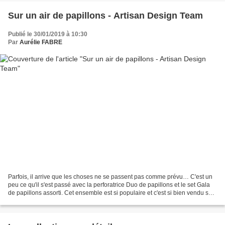
Sur un air de papillons - Artisan Design Team
Publié le 30/01/2019 à 10:30
Par
Aurélie FABRE
Parfois, il arrive que les choses ne se passent pas comme prévu… C'est un
peu ce qu'il s'est passé avec la perforatrice Duo de papillons et le set Gala
de papillons assorti. Cet ensemble est si populaire et c'est si bien vendu sur
tous les marchés qu'il...