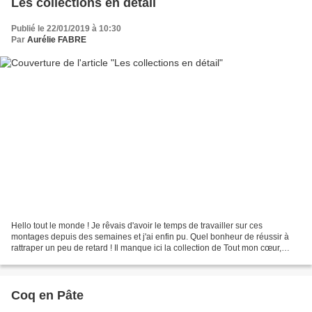
Les collections en détail
Publié le 22/01/2019 à 10:30
Par
Aurélie FABRE
Hello tout le monde ! Je rêvais d'avoir le temps de travailler sur ces
montages depuis des semaines et j'ai enfin pu. Quel bonheur de réussir à
rattraper un peu de retard ! Il manque ici la collection de Tout mon cœur,
présentée la semaine dernière lors...
Coq en Pâte