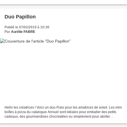
sautera sur le thème "Le printemps...
Duo Papillon
Publié le 07/02/2019 à 10:30
Par
Aurélie FABRE
Hello les créatrices ! Voici un duo Frais pour les amatrices de soleil. Les mini
boîtes à pizza du catalogue Annuel sont idéales pour emballer des petits
cadeaux, des gourmandises chocolatées ou simplement pour abriter
quelques cartes à glisser dans un...