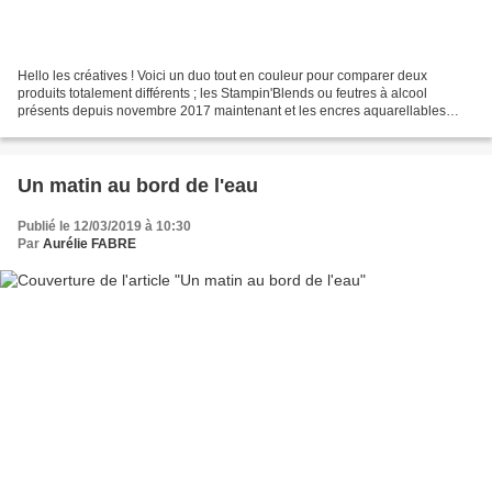
Hello les créatives ! Voici un duo tout en couleur pour comparer deux
produits totalement différents ; les Stampin'Blends ou feutres à alcool
présents depuis novembre 2017 maintenant et les encres aquarellables
Stampin'Up ! Les deux cartes sont crées...
Un matin au bord de l'eau
Publié le 12/03/2019 à 10:30
Par
Aurélie FABRE