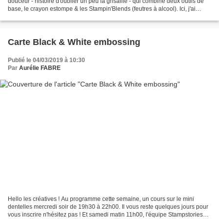
douceur - histoire d'oublier un peu la grisaille - qui combine deux outils de
base, le crayon estompe & les Stampin'Blends (feutres à alcool). Ici, j'ai
commencé par reprendre un...
Carte Black & White embossing
Publié le 04/03/2019 à 10:30
Par
Aurélie FABRE
Hello les créatives ! Au programme cette semaine, un cours sur le mini
dentelles mercredi soir de 19h30 à 22h00. Il vous reste quelques jours pour
vous inscrire n'hésitez pas ! Et samedi matin 11h00, l'équipe Stampstories