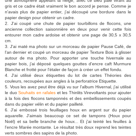
une atmosphère appelant la neige, avec ce bleu pâle virant au
gris et ce cadre était vraiment le bon accord je pense. Comme je
n'avais plus de papier entier, j'ai découpé une bordure dans le
papier design pour obtenir un cadre.
2. J'ai coupé une chute de papier tourbillons de flocons, une
ancienne collection saisonnière en deux pour venir cette fois
entourer mon cadre ardoise et obtenir une page de 30,5 x 30,5
cm.
3. J'ai maté ma photo sur un morceau de papier Pause Café, de
l'an dernier et coupé un morceau de papier Texture Bois à glisser
autour de ma photo. Pour apporter une touche hivernale au
papier bois, j'ai déposé quelques gouttes d'encre caft Murmure
Blanche et frotté pour l'étaler de façon à créer un effet fondu.
4. J'ai utilisé deux étiquettes du lot de cartes Théories des
couleurs, recoupées aux angles à la perforatrice Etiquette.
5. Vous les avez peut être déjà vu sur l'album Hivernal, j'ai utilisé
le duo
Souhaits en rafales
et les Thinlits Virevoltants pour ajouter
à la fois des flocons tamponnés et des embellissements coupés
dans du papier vélin et du papier pailleté.
6. J'ai embossé trois feuillages houx en argent sur du papier
aquarelle. J'aimais beaucoup ce set de tampons (Houx pour
Noël) et sa belle branche de houx... Et j'ai teinté les feuilles à
l'encre Marée montante. Le résultat très doux reprend les teintes
verts sombres des sapins de la photo.