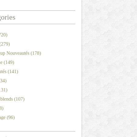
ories
720)
(279)
'up Nouveautés
(178)
le
(149)
tés
(141)
34)
131)
'blends
(107)
8)
age
(96)