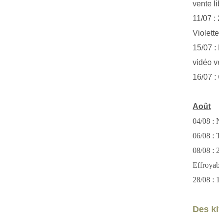
vente li
11/07 :
Violett
15/07 : 
vidéo v
16/07 :
Août
04/08 : 
06/08 : T
08/08 :
Effroya
28/08 : 
Des kit