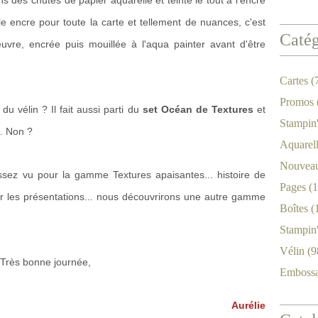
s des chutes de papier aquarelle et teinté le tout à l'encre
le encre pour toute la carte et tellement de nuances, c'est
Catég
vre, encrée puis mouillée à l'aqua painter avant d'être
Cartes
(
Promos
u vélin ? Il fait aussi parti du
set Océan de Textures
et
Stampin
e. Non ?
Aquarel
Nouveau
sez vu pour la gamme Textures apaisantes... histoire de
Pages
(1
r les présentations... nous découvrirons une autre gamme
Boîtes
(
Stampin
Vélin
(9
Très bonne journée,
Emboss
Aurélie