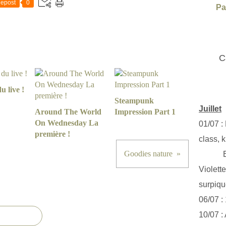
epost
0
Pa
C
u live !
Steampunk
Juillet
Around The World
Impression Part 1
On Wednesday La
01/07 :
première !
class, k
Goodies nature
Exclus
Violett
surpiq
06/07 :
10/07 :