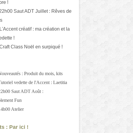
bre !
 22h00 Saut ADT Juillet : Rêves de
es
L'Accent créatif : ma création et la
edette !
 Craft Class Noël en surpiqué !
Nouveautés : Produit du mois, kits
utoriel vedette de l'Accent : Laetitia
 22h00 Saut ADT Août :
blement Fun
14h00 Atelier
s : Par ici !