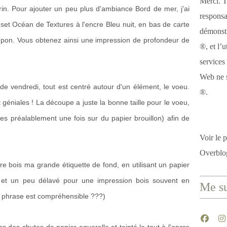
Merci. T
arin. Pour ajouter un peu plus d'ambiance Bord de mer, j'ai
responsa
set Océan de Textures à l'encre Bleu nuit, en bas de carte
démonstr
pon. Vous obtenez ainsi une impression de profondeur de
®, et l’u
services
Web ne s
e vendredi, tout est centré autour d'un élément, le voeu.
®.
 géniales ! La découpe a juste la bonne taille pour le voeu,
es préalablement une fois sur du papier brouillon) afin de
Voir le p
Overblo
re bois ma grande étiquette de fond, en utilisant un papier
e et un peu délavé pour une impression bois souvent en
Me su
te phrase est compréhensible ???)