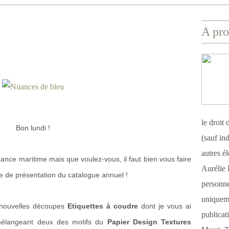
A pro
le droit
Bon lundi !
(sauf ind
autres é
ance maritime mais que voulez-vous, il faut bien vous faire
Aurélie 
e de présentation du catalogue annuel !
personnel
uniqueme
s nouvelles découpes
Etiquettes à coudre
dont je vous ai
publicat
 mélangeant deux des motifs du
Papier Design Textures