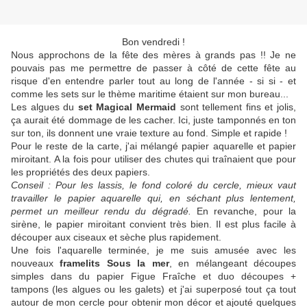
Bon vendredi !
Nous approchons de la fête des mères à grands pas !! Je ne
pouvais pas me permettre de passer à côté de cette fête au
risque d'en entendre parler tout au long de l'année - si si - et
comme les sets sur le thème maritime étaient sur mon bureau...
Les algues du
set Magical Mermaid
sont tellement fins et jolis,
ça aurait été dommage de les cacher. Ici, juste tamponnés en ton
sur ton, ils donnent une vraie texture au fond. Simple et rapide !
Pour le reste de la carte, j'ai mélangé papier aquarelle et papier
miroitant. A la fois pour utiliser des chutes qui traînaient que pour
les propriétés des deux papiers.
Conseil : Pour les lassis, le fond coloré du cercle, mieux vaut
travailler le papier aquarelle qui, en séchant plus lentement,
permet un meilleur rendu du dégradé.
En revanche, pour la
sirène, le papier miroitant convient très bien. Il est plus facile à
découper aux ciseaux et sèche plus rapidement.
Une fois l'aquarelle terminée, je me suis amusée avec les
nouveaux
framelits Sous la mer
, en mélangeant découpes
simples dans du papier Figue Fraîche et duo découpes +
tampons (les algues ou les galets) et j'ai superposé tout ça tout
autour de mon cercle pour obtenir mon décor et ajouté quelques