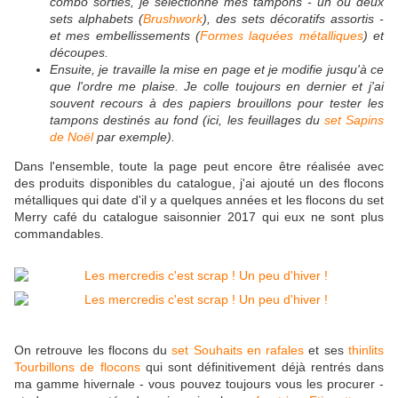
combo sorties, je sélectionne mes tampons - un ou deux
sets alphabets (
Brushwork
), des sets décoratifs assortis -
et mes embellissements (
Formes laquées métalliques
) et
découpes.
Ensuite, je travaille la mise en page et je modifie jusqu'à ce
que l'ordre me plaise. Je colle toujours en dernier et j'ai
souvent recours à des papiers brouillons pour tester les
tampons destinés au fond (ici, les feuillages du
set Sapins
de Noël
par exemple).
Dans l'ensemble, toute la page peut encore être réalisée avec
des produits disponibles du catalogue, j'ai ajouté un des flocons
métalliques qui date d'il y a quelques années et les flocons du set
Merry café du catalogue saisonnier 2017 qui eux ne sont plus
commandables.
On retrouve les flocons du
set Souhaits en rafales
et ses
thinlits
Tourbillons de flocons
qui sont définitivement déjà rentrés dans
ma gamme hivernale - vous pouvez toujours vous les procurer -