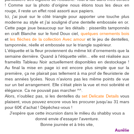
! Comme sur la photo d'origine nous étions tous les deux en
rouge, il reste un effet rosé assorti aux papiers.
Ici, j'ai joué sur le côté triangle pour apporter une touche plus
moderne au style et j'ai souligné d'une dentelle embossée en or.
Cette page joue beaucoup sur les détails : pissenlits tamponnés
en craft Blanche sur le fond Doux ciel,
quelques ornements bois
et
les flèches de la collection Avec amour
et le jeu de dentelles,
tamponnée, réelle et embossée sur le triangle supérieur.
L'étiquette et la fleur proviennent du même kit d'ornements que la
semaine dernière. Quand à l'étiquette vélin... elle est réalisée aux
framelits Tableau Noir actuellement disponibles en destockage !
Au final la mise en page ici est encore plus simple que sur la
première, ça ne plairait pas tellement à ma prof de fleuristerie de
mes années lycées. Nous n'avions pas les même points de vue
sur un bel arrangement. Elle s'était plein la vue et moi sobriété et
élégance. Ca ne pouvait pas marcher ^^.
Alors, n'oubliez pas, si les dentelles du
set Delicate Details
vous
plaisent, vous pouvez encore vous les procurer jusqu'au 31 mars
pour 60€ d'achat ! Dépêchez-vous !
J'espère que cette incursion dans le milieu du shabby vous a
donné envie d'essayer l'aventure.
Bonne journée et à très vite,
Aurélie