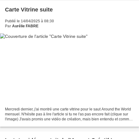
Carte Vitrine suite
Publié le 14/04/2025 à 08:30
Par
Aurélie FABRE
Mercredi dernier, j'ai montré une carte vitrine pour le saut Around the World
mensuel. N'hésite pas à lire l'article si tu ne l'as pas encore fait (clique sur
l'image) J'avais promis une vidéo de création, mais bien entendu et comme
je suis toujours en...