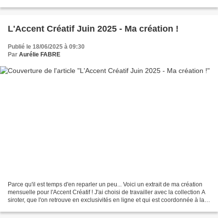
dernier. Si tu ne t'es...
L'Accent Créatif Juin 2025 - Ma création !
Publié le 18/06/2025 à 09:30
Par
Aurélie FABRE
Parce qu'il est temps d'en reparler un peu... Voici un extrait de ma création
mensuelle pour l'Accent Créatif ! J'ai choisi de travailler avec la collection A
siroter, que l'on retrouve en exclusivités en ligne et qui est coordonnée à la
gamme de Scrapbooking...