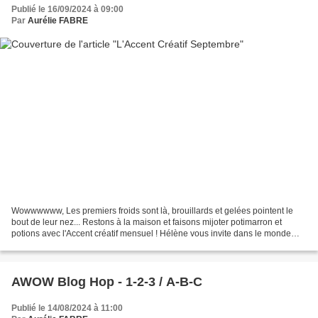
Publié le 16/09/2024 à 09:00
Par
Aurélie FABRE
Wowwwwww, Les premiers froids sont là, brouillards et gelées pointent le
bout de leur nez... Restons à la maison et faisons mijoter potimarron et
potions avec l'Accent créatif mensuel ! Hélène vous invite dans le monde
d'Halloween avec ce double tutoriel,...
AWOW Blog Hop - 1-2-3 / A-B-C
Publié le 14/08/2024 à 11:00