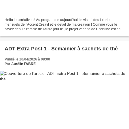
Hello les créatives ! Au programme aujourd'hui, le visuel des tutoriels
mensuels de l'Accent Créatif et le détail de ma création ! Comme vous le
savez depuis l'article de l'autre jour ici, le projet vedette de Christine est en
ligne. A présent, et comme...
ADT Extra Post 1 - Semainier à sachets de thé
Publié le 20/04/2026 à 08:00
Par
Aurélie FABRE