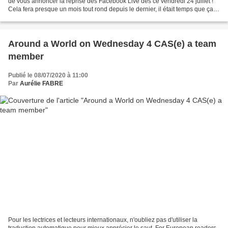
de vous annoncer la reprise des Facebook Live dès ce vendredi 24 juillet !
Cela fera presque un mois tout rond depuis le dernier, il était temps que ça
reprenne ^^. On reprend...
Around a World on Wednesday 4 CAS(e) a team
member
Publié le 08/07/2020 à 11:00
Par
Aurélie FABRE
Pour les lectrices et lecteurs internationaux, n'oubliez pas d'utiliser la
traduction automatique pour mieux apprécier le saut. For European readers,