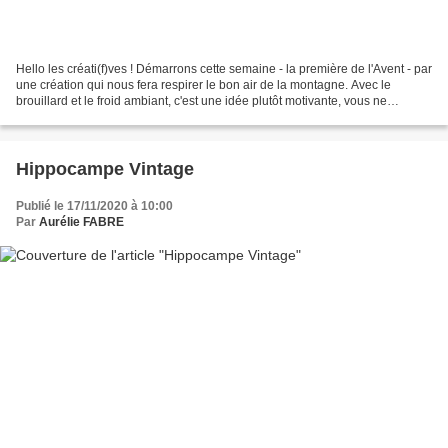
Hello les créati(f)ves ! Démarrons cette semaine - la première de l'Avent - par
une création qui nous fera respirer le bon air de la montagne. Avec le
brouillard et le froid ambiant, c'est une idée plutôt motivante, vous ne
trouvez-pas ? Dans le cadre...
Hippocampe Vintage
Publié le 17/11/2020 à 10:00
Par
Aurélie FABRE