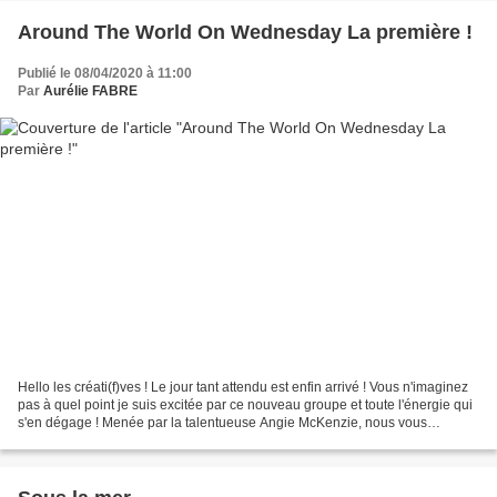
Around The World On Wednesday La première !
Publié le 08/04/2020 à 11:00
Par
Aurélie FABRE
Hello les créati(f)ves ! Le jour tant attendu est enfin arrivé ! Vous n'imaginez
pas à quel point je suis excitée par ce nouveau groupe et toute l'énergie qui
s'en dégage ! Menée par la talentueuse Angie McKenzie, nous vous
proposerons tous les 1er mercredis...