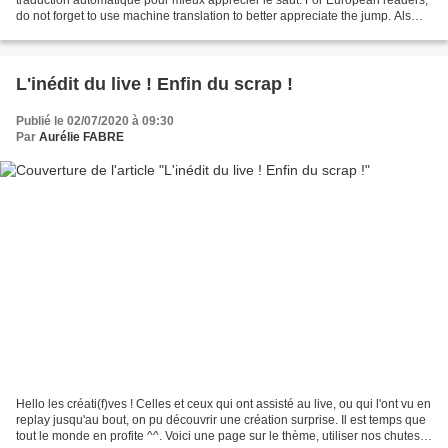
do not forget to use machine translation to better appreciate the jump. Als
Europaïsche Leser könner...
L'inédit du live ! Enfin du scrap !
Publié le 02/07/2020 à 09:30
Par
Aurélie FABRE
Hello les créati(f)ves ! Celles et ceux qui ont assisté au live, ou qui l'ont vu en
replay jusqu'au bout, on pu découvrir une création surprise. Il est temps que
tout le monde en profite ^^. Voici une page sur le thème, utiliser nos chutes