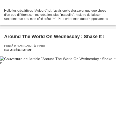
Hello les créati(f)ves ! Aujourd'hui, j'avais envie d'essayer quelque chose
d'un peu différent comme création, plus "patouille", histoire de laisser
s'exprimer un peu mon côté créatif ^^. Pour créer mon duo d'hippocampes
(de l'habituel set Air Marin),...
Around The World On Wednesday : Shake It !
Publié le 12/08/2020 à 11:00
Par
Aurélie FABRE