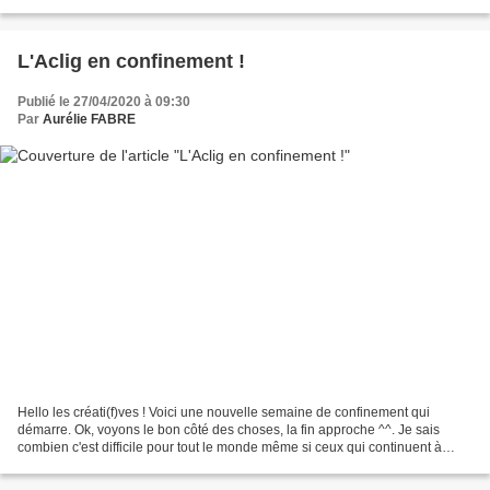
de papier,...
L'Aclig en confinement !
Publié le 27/04/2020 à 09:30
Par
Aurélie FABRE
Hello les créati(f)ves ! Voici une nouvelle semaine de confinement qui
démarre. Ok, voyons le bon côté des choses, la fin approche ^^. Je sais
combien c'est difficile pour tout le monde même si ceux qui continuent à
travailler normalement se rendent peut...