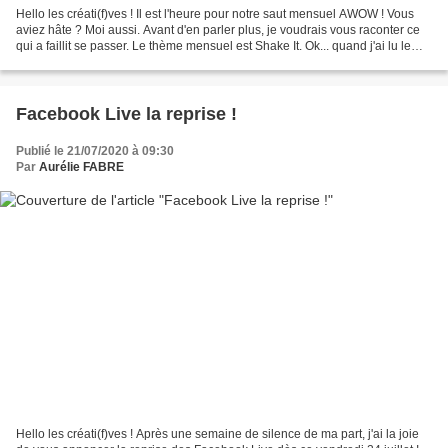
Hello les créati(f)ves ! Il est l'heure pour notre saut mensuel AWOW ! Vous
aviez hâte ? Moi aussi. Avant d'en parler plus, je voudrais vous raconter ce
qui a faillit se passer. Le thème mensuel est Shake It. Ok... quand j'ai lu le
thème j'ai pensé oh...
Facebook Live la reprise !
Publié le 21/07/2020 à 09:30
Par
Aurélie FABRE
Hello les créati(f)ves ! Après une semaine de silence de ma part, j'ai la joie