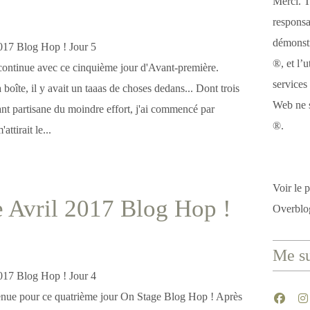
Merci. T
responsa
démonstr
®, et l’u
ntinue avec ce cinquième jour d'Avant-première.
services
 boîte, il y avait un taaas de choses dedans... Dont trois
Web ne s
ant partisane du moindre effort, j'ai commencé par
®.
'attirait le...
Voir le p
 Avril 2017 Blog Hop !
Overblo
Me su
enue pour ce quatrième jour On Stage Blog Hop ! Après