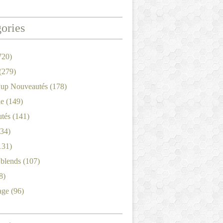
ories
720)
(279)
'up Nouveautés
(178)
le
(149)
tés
(141)
34)
131)
'blends
(107)
8)
age
(96)