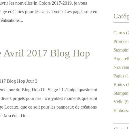
uvrir les nouvelles In Colors 2017-2019, je vous
Page et Cartes pour les sauts à venir. Les pages sont en
Catég
réalisations...
Cartes
(
Promos
 Avril 2017 Blog Hop
Stampin
Aquarel
Nouveau
Pages
(1
Boîtes
(
ième jour du Blog Hop On Stage ! L'équipe quasiment
Stampin
é divers projets pour ces incroyables moments que sont
Vélin
(9
e Locaux, que ce soit pour les panneaux de créations
Emboss
ur la scène. Du...