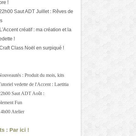
bre !
 22h00 Saut ADT Juillet : Rêves de
es
L'Accent créatif : ma création et la
edette !
 Craft Class Noël en surpiqué !
Nouveautés : Produit du mois, kits
utoriel vedette de l'Accent : Laetitia
 22h00 Saut ADT Août :
blement Fun
14h00 Atelier
s : Par ici !