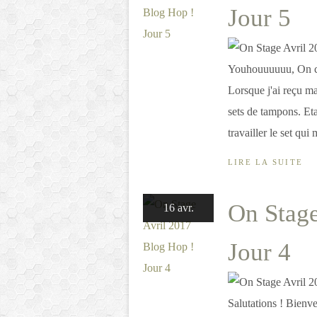
Jour 5
Youhouuuuuu, On co
Lorsque j'ai reçu ma
sets de tampons. Et
travailler le set qui m
LIRE LA SUITE
On Stage
16 avr.
Jour 4
Salutations ! Bienv