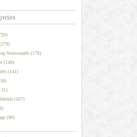
ories
720)
(279)
'up Nouveautés
(178)
le
(149)
tés
(141)
34)
131)
'blends
(107)
8)
age
(96)