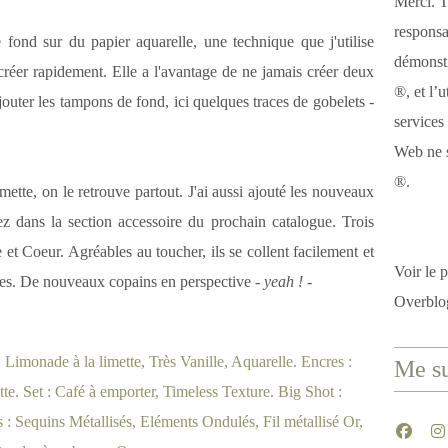
Merci. T
responsa
le fond sur du papier aquarelle, une technique que j'utilise
démonstr
créer rapidement. Elle a l'avantage de ne jamais créer deux
®, et l’u
ajouter les tampons de fond, ici quelques traces de gobelets
-
services
Web ne s
®.
tte, on le retrouve partout. J'ai aussi ajouté les nouveaux
z dans la section accessoire du prochain catalogue. Trois
et Coeur. Agréables au toucher, ils se collent facilement et
Voir le p
rtes. De nouveaux copains en perspective
- yeah ! -
Overblo
Me su