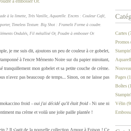
Catég
de à la limette, Très Vanille, Aquarelle. Encres : Couleur Café,
porter, Timeless Texture. Big Shot : Framelit Forme à coudre.
Cartes
(
Eléments Ondulés, Fil métallisé Or, Poudre à embosser Or.
Promos
le, je me suis dit, ajoutons un peu de couleur à ce gobelet,
Stampin
ai tamponné à l'encre Mémento Noire sur du papier miroitant,
Aquarel
risé tranquillement mon gobelet et sa petite couche de crème.
Nouveau
vous n'avez pas beaucoup de temps... Sinon, on ne laisse pas
Pages
(1
Boîtes
(
Stampin
ce mokaccino froid
- oui j'ai décidé qu'il était froid -
Ni une ni
Vélin
(9
ntiment ma crème et voilà une jolie paille plantée !
Emboss
ein ? Il s'agit de la nouvelle collection Amour à Foison ! Ce