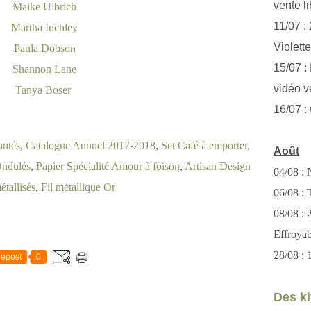
vente li
Maike Ulbrich
11/07 :
Martha Inchley
Violett
Paula Dobson
15/07 : 
Shannon Lane
vidéo v
Tanya Boser
16/07 :
autés
,
Catalogue Annuel 2017-2018
,
Set Café à emporter
,
Août
Ondulés
,
Papier Spécialité Amour à foison
,
Artisan Design
04/08 : 
tallisés
,
Fil métallique Or
06/08 : T
08/08 :
Effroya
28/08 : 
epost
0
Des kit