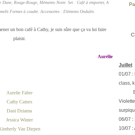
e Dune, Rouge-Rouge, Mémento Noire. Set : Café à emporter, A
Pa
amelit Formes à coudre. Accessoires : Eléments Ondulés.
ner un bon café à Cathy, je suis sûre que ça va lui faire
C
plaisir.
Aurélie
Juillet
01/07 :
class, k
Exclus
Aurelie Fabre
Violett
Cathy Caines
surpiq
Dani Dziama
06/07 :
Jessica Winter
10/07 :
Kimberly Van Diepen