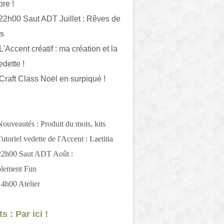
bre !
 22h00 Saut ADT Juillet : Rêves de
es
L'Accent créatif : ma création et la
edette !
 Craft Class Noël en surpiqué !
Nouveautés : Produit du mois, kits
utoriel vedette de l'Accent : Laetitia
 22h00 Saut ADT Août :
blement Fun
14h00 Atelier
s : Par ici !