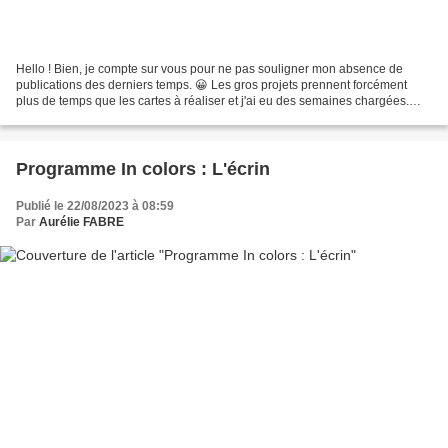
Hello ! Bien, je compte sur vous pour ne pas souligner mon absence de
publications des derniers temps. 😀 Les gros projets prennent forcément
plus de temps que les cartes à réaliser et j'ai eu des semaines chargées.
Donc, merci par avance ^^. Le projet...
Programme In colors : L'écrin
Publié le 22/08/2023 à 08:59
Par
Aurélie FABRE