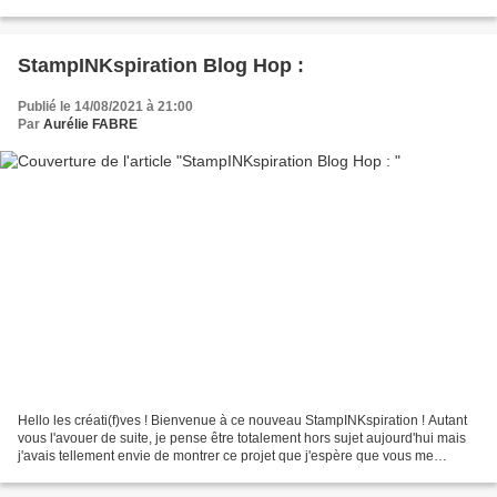
visite samedi ^^ - du moins...
StampINKspiration Blog Hop :
Publié le 14/08/2021 à 21:00
Par
Aurélie FABRE
Hello les créati(f)ves ! Bienvenue à ce nouveau StampINKspiration ! Autant
vous l'avouer de suite, je pense être totalement hors sujet aujourd'hui mais
j'avais tellement envie de montrer ce projet que j'espère que vous me
pardonnerez. Vous ne le savez...