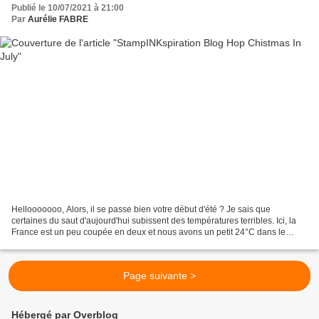
Publié le 10/07/2021 à 21:00
Par
Aurélie FABRE
Hellooooooo, Alors, il se passe bien votre début d'été ? Je sais que
certaines du saut d'aujourd'hui subissent des températures terribles. Ici, la
France est un peu coupée en deux et nous avons un petit 24°C dans le
Nord, les bons jours - comme j'ai du...
Page suivante >
Hébergé par Overblog