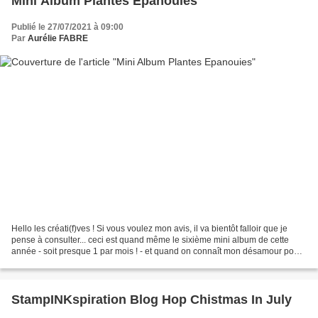
Mini Album Plantes Epanouies
Publié le 27/07/2021 à 09:00
Par
Aurélie FABRE
Hello les créati(f)ves ! Si vous voulez mon avis, il va bientôt falloir que je
pense à consulter... ceci est quand même le sixième mini album de cette
année - soit presque 1 par mois ! - et quand on connaît mon désamour pour
ces derniers, c'est quand...
StampINKspiration Blog Hop Chistmas In July