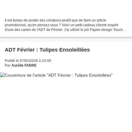
Il est temps de poster des créations plutôt que de faire un article
promotionnel, qu'en pensez-vous ? Voici un petit cadeau cliente inspiré
d'une des cartes de l'ADT de Février. J'ai utilisé le joli Papier design Touches
d'éclat - exclusivité en ligne...
ADT Février : Tulipes Ensoleillées
Publié le 07/02/2026 à 22:00
Par
Aurélie FABRE