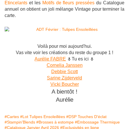
Etincelants
et les
Motifs de fleurs pressées
du Catalogue
annuel on obtient un joli mélange Vintage pour terminer la
carte.
Voilà pour moi aujourd'hui.
Vas vite voir les créations du reste du groupe 1 !
Aurélie FABRE
🌷Tu es ici 🌷
Cornelia Janssen
Debbie Scott
Sarine Zijderveld
Vicki Boucher
A bientôt !
Aurélie
#Cartes
#Lot Tulipes Ensoleillées
#DSP Touches D'éclat
#Stampin'Blends
#Brosses à estompe
#Embossage Thermique
#Catalogue Janvier Avril 2026
#Exclusivités en ligne