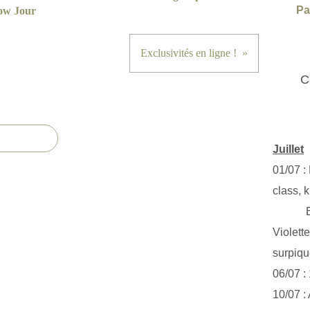
Pa
ow Jour
Exclusivités en ligne !
C
Juillet
01/07 :
class, k
Exclus
Violett
surpiq
06/07 :
10/07 :