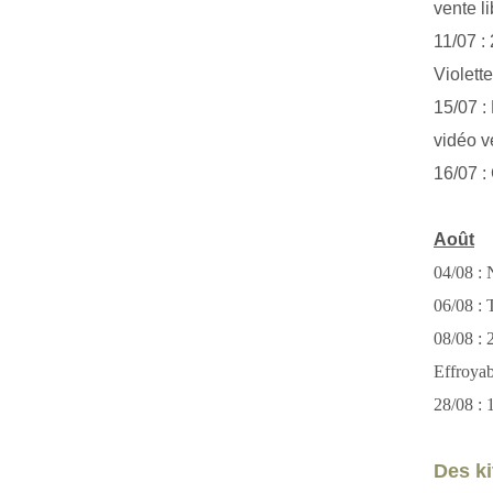
vente li
11/07 :
Violett
15/07 : 
vidéo v
16/07 :
Août
04/08 : 
06/08 : T
08/08 :
Effroya
28/08 : 
Des kit