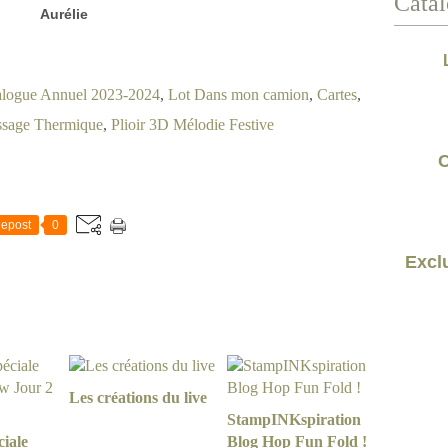
Catal
Aurélie
alogue Annuel 2023-2024
,
Lot Dans mon camion
,
Cartes
,
sage Thermique
,
Plioir 3D Mélodie Festive
C
epost
0
Exclu
Les créations du live
StampINKspiration
iale
Blog Hop Fun Fold !