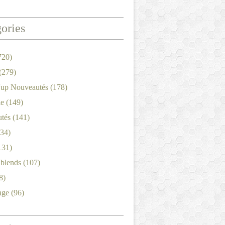
ories
720)
(279)
'up Nouveautés
(178)
le
(149)
tés
(141)
34)
131)
'blends
(107)
8)
age
(96)