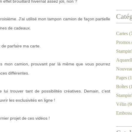
effet brouillard hivernal assez joli, non ?
Catég
troisième. J'ai utilisé mon tampon camion de façon partielle
ines de cadeaux.
Cartes
(
Promos
 de parfaire ma carte.
Stampin
Aquarel
ans mon camion, prouvant par là même que vous pourrez
Nouveau
nces différentes.
Pages
(1
Boîtes
(
 lui trouver tant de possibilités créatives. Demain, c'est
Stampin
rir les exclusivités en ligne !
Vélin
(9
Emboss
rnier projet de ces vidéos !