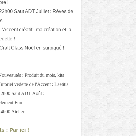
bre !
 22h00 Saut ADT Juillet : Rêves de
es
L'Accent créatif : ma création et la
edette !
 Craft Class Noël en surpiqué !
Nouveautés : Produit du mois, kits
utoriel vedette de l'Accent : Laetitia
 22h00 Saut ADT Août :
blement Fun
14h00 Atelier
s : Par ici !