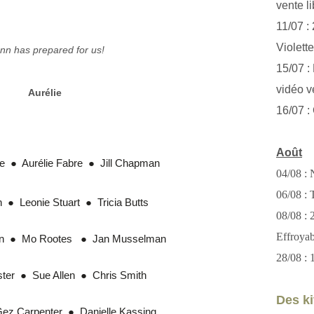
vente li
11/07 :
Violett
ann has prepared for us!
15/07 : 
vidéo v
Aurélie
16/07 :
Août
e
  ●  
Aurélie Fabre
  ●  
Jill Chapman
04/08 : 
06/08 : T
n
  ●  
Leonie Stuart
  ●  
Tricia Butts
08/08 :
Effroya
n
  ●  
Mo Rootes
  ●  
Jan Musselman
28/08 : 
ter
  ●  
Sue Allen
  ●  
Chris Smith
Des kit
ez Carpenter
  ●  
Danielle Kassing