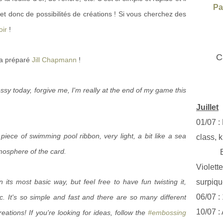
Pa
 et donc de possibilités de créations ! Si vous cherchez des
oir
!
C
s a préparé
Jill Chapmann
!
 messy today, forgive me, I'm really at the end of my game this
Juillet
01/07 :
 piece of swimming pool ribbon, very light, a bit like a sea
class, k
mosphere of the card.
Exclus
Violett
n its most basic way, but feel free to have fun twisting it,
surpiq
06/07 :
tc. It's so simple and fast and there are so many different
10/07 :
reations! If you're looking for ideas, follow the
#embossing