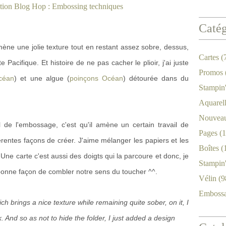
Catég
i amène une jolie texture tout en restant assez sobre, dessus,
Cartes
(
e Pacifique. Et histoire de ne pas cacher le plioir, j'ai juste
Promos
céan
) et une algue (
poinçons Océan
) détourée dans du
Stampin
Aquarel
Nouveau
l de l'embossage, c'est qu'il amène un certain travail de
Pages
(1
rentes façons de créer. J'aime mélanger les papiers et les
Boîtes
(
 Une carte c'est aussi des doigts qui la parcoure et donc, je
Stampin
 bonne façon de combler notre sens du toucher ^^.
Vélin
(9
Emboss
ch brings a nice texture while remaining quite sober, on it, I
. And so as not to hide the folder, I just added a design