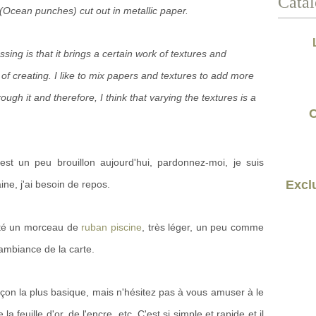
Catal
cean punches) cut out in metallic paper.
sing is that it brings a certain work of textures and
of creating. I like to mix papers and textures to add more
rough it and therefore, I think that varying the textures is a
C
est un peu brouillon aujourd'hui, pardonnez-moi, je suis
Exclu
ne, j'ai besoin de repos.
outé un morceau de
ruban piscine
, très léger, un peu comme
'ambiance de la carte.
a façon la plus basique, mais n'hésitez pas à vous amuser à le
a feuille d'or, de l'encre, etc. C'est si simple et rapide et il