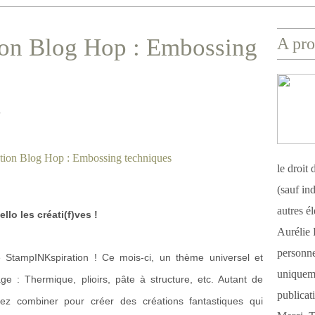
on Blog Hop : Embossing
A pro
E
le droit
(sauf ind
autres é
ello les créati(f)ves !
Aurélie 
personnel
 StampINKspiration ! Ce mois-ci, un thème universel et
uniqueme
ge : Thermique, plioirs, pâte à structure, etc. Autant de
publicat
vez combiner pour créer des créations fantastiques qui