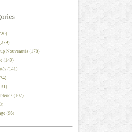
ories
720)
(279)
'up Nouveautés
(178)
le
(149)
tés
(141)
34)
131)
'blends
(107)
8)
age
(96)