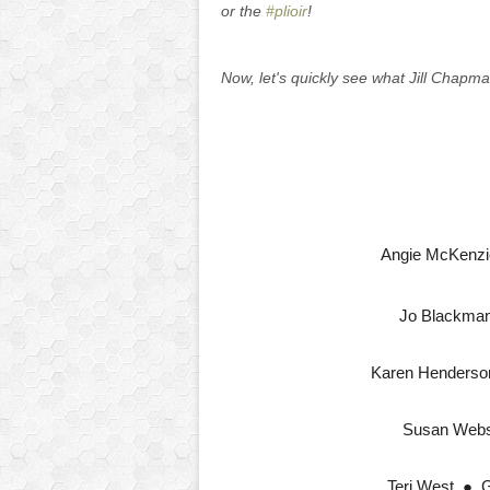
or the
#plioir
!
Now, let's quickly see what Jill Chapm
Angie McKenzi
Jo Blackma
Karen Henderso
Susan Webs
Teri West
  ●  
G