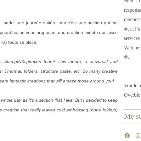
Merci. T
responsa
démonstr
n parler une journée entière tant c'est une section qui me
®, et l’u
 aujourd'hui en vous proposant une création minute qui laisse
services
irs) toute sa place.
Web ne s
®.
 StampINKspiration team! This month, a universal and
: Thermal, folders, structure paste, etc. So many creative
reate fantastic creations that will amaze those around you!
Voir le p
Overblo
a whole day as it's a section that I like. But I decided to keep
te creation that really leaves cold embossing (bone folders)
Me su