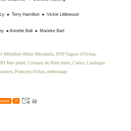
cy
  ●  
Terry Hamilton
  ●  
Vickie Littlewood
ey
  ● 
Annette Ball
  ●  
Marieke Bart
s Métallisés Bleus Miroitants
,
DSP Vagues d'Océan
,
 3D Mur platré
,
Cristaux du Rhin irisés
,
Cartes
,
Catalogue
horizon
,
Poinçons Océan
,
embossage
epost
0