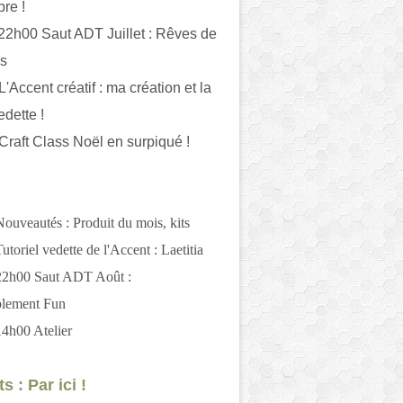
bre !
 22h00 Saut ADT Juillet : Rêves de
es
L'Accent créatif : ma création et la
edette !
 Craft Class Noël en surpiqué !
Nouveautés : Produit du mois, kits
utoriel vedette de l'Accent : Laetitia
 22h00 Saut ADT Août :
blement Fun
14h00 Atelier
s : Par ici !