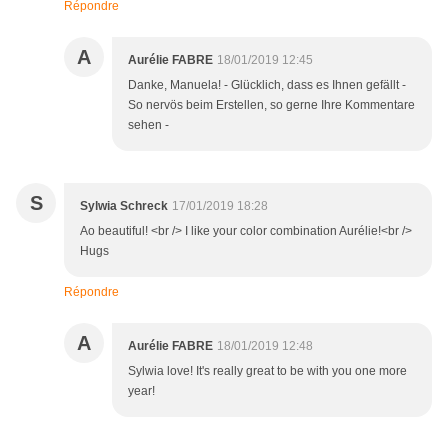
Répondre
A
Aurélie FABRE
18/01/2019 12:45
Danke, Manuela! - Glücklich, dass es Ihnen gefällt -
So nervös beim Erstellen, so gerne Ihre Kommentare
sehen -
S
Sylwia Schreck
17/01/2019 18:28
Ao beautiful! <br /> I like your color combination Aurélie!<br />
Hugs
Répondre
A
Aurélie FABRE
18/01/2019 12:48
Sylwia love! It's really great to be with you one more
year!