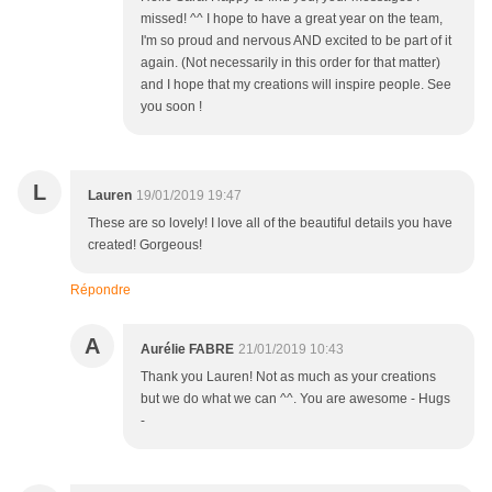
missed! ^^ I hope to have a great year on the team,
I'm so proud and nervous AND excited to be part of it
again. (Not necessarily in this order for that matter)
and I hope that my creations will inspire people. See
you soon !
L
Lauren
19/01/2019 19:47
These are so lovely! I love all of the beautiful details you have
created! Gorgeous!
Répondre
A
Aurélie FABRE
21/01/2019 10:43
Thank you Lauren! Not as much as your creations
but we do what we can ^^. You are awesome - Hugs
-