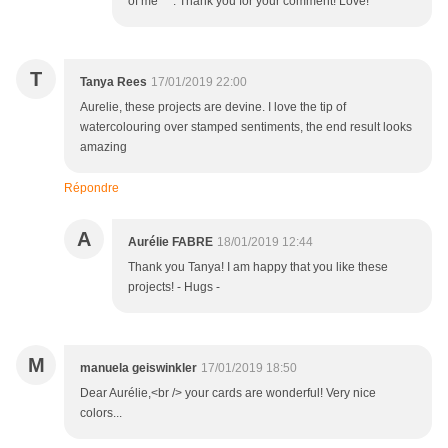
of me ^^. Thank you for your comment! Love!
T
Tanya Rees
17/01/2019 22:00
Aurelie, these projects are devine. I love the tip of
watercolouring over stamped sentiments, the end result looks
amazing
Répondre
A
Aurélie FABRE
18/01/2019 12:44
Thank you Tanya! I am happy that you like these
projects! - Hugs -
M
manuela geiswinkler
17/01/2019 18:50
Dear Aurélie,<br /> your cards are wonderful! Very nice
colors...