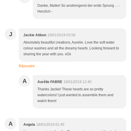
Danke, Maike! So anstrengend der erste Sprung ... -
Herzlich -
J
Jackie Aitken
18/01/2019 03:56
Absolutely beautiful creations, Aurelie. Love the soft water
colour washes and all the dreamy hearts. Looking forward to
sharing the year with you. xOx
Répondre
A
Aurélie FABRE
18/01/2019 12:40
Thanks Jackie! These hearts are so pretty
watercolors! I just wanted to assemble them and
watch them!
A
Angela
18/01/2019 01:40