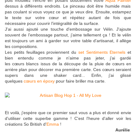
puis mouillez l'encre en posant doucement votre
Aqua Painter
dessus à différents endroits. Le pinceau doit être humide mais
pas coulant si vous voyez ce que je veux dire. Ensuite, estampez
le texte sur votre cœur et répétez autant de fois que
nécessaire pour couvrir l'intégralité de la surface.
J'ai aussi ajouté une touche d'embossage sur Vélin. J'ajoute
souvent de l'embossage partout, j'aime tellement ça ! Et le vélin
est toujours un ami à garder sur votre table d'artisanat, il allège
les compositions.
Les petits feuillages proviennent du
set Sentiments Eternels
et
bien entendu comme je n'aime pas jeter, j'ai gardé
les cœurs blancs issus de la découpe de la pluie de cœurs en
arrière plan pour décorer ma première carte. Ces cœurs seraient
supers dans une shaker card... Enfin, j'ai glissé
quelques
cœurs en époxy
pour faire briller ma carte.
Et voilà, j'espère que ce premier saut vous a plus et donné envie
d'utiliser cette superbe gamme ! C'est l'heure d'aller voir les
créations So British d'
Emma
!
Aurélie