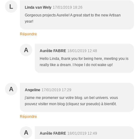
L
Linda van Wely
17/01/2019 18:26
Gorgeous projects Aurelie! A great start to the new Artisan
year!
Répondre
A
Aurélie FABRE
18/01/2019 12:48
Hello Linda, thank you for being here, meeting you is
really like a dream. I hope I do not wake up!
A
Angeline
17/01/2019 17:29
j'aime me promener sur votre blog. un bel univers. vous
pouvez visiter mon blog (cliquez sur pseudo) à bientôt.
Répondre
A
Aurélie FABRE
18/01/2019 12:49