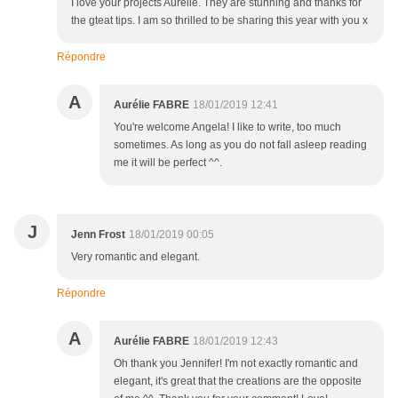
I love your projects Aurelie. They are stunning and thanks for
the gteat tips. I am so thrilled to be sharing this year with you x
Répondre
A
Aurélie FABRE
18/01/2019 12:41
You're welcome Angela! I like to write, too much
sometimes. As long as you do not fall asleep reading
me it will be perfect ^^.
J
Jenn Frost
18/01/2019 00:05
Very romantic and elegant.
Répondre
A
Aurélie FABRE
18/01/2019 12:43
Oh thank you Jennifer! I'm not exactly romantic and
elegant, it's great that the creations are the opposite