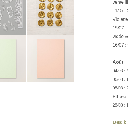
vente li
11/07 :
Violett
15/07 : 
vidéo v
16/07 :
Août
04/08 : 
06/08 : T
08/08 :
Effroya
28/08 : 
Des kit