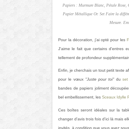
Papiers : Murmure Blanc, Pétale Rose, G
Papier Métallique Or. Set Faire la différ
Mesure. Emb
Pour la décoration, j'ai opté pour les
F
J'aime le fait que certains d'entres
tellement de profondeur supplémentaire
Enfin, je cherchais un tout petit texte a
pour le vœux
"Juste pour toi"
du
set
bandes de papiers joliment découpées
bel embellissement, les
Sceaux Idylle 
Ces boîtes seront idéales sur la ta
changer d'avis trois fois d'ici là mais
invités, à condition que vous ayez sous