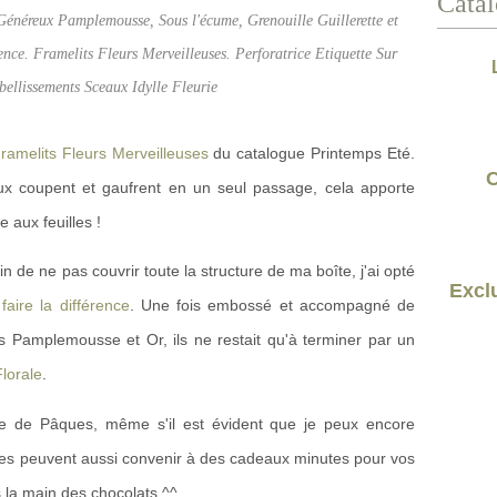
Catal
énéreux Pamplemousse, Sous l'écume, Grenouille Guillerette et
ence. Framelits Fleurs Merveilleuses. Perforatrice Etiquette Sur
ellissements Sceaux Idylle Fleurie
ramelits Fleurs Merveilleuses
du catalogue Printemps Eté.
C
 eux coupent et gaufrent en un seul passage, cela apporte
 aux feuilles !
fin de ne pas couvrir toute la structure de ma boîte, j'ai opté
Exclu
 faire la différence
. Une fois embossé et accompagné de
 Pamplemousse et Or, ils ne restait qu'à terminer par un
Florale
.
ble de Pâques, même s'il est évident que je peux encore
 elles peuvent aussi convenir à des cadeaux minutes pour vos
 la main des chocolats ^^.