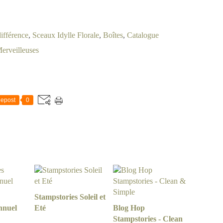
différence
,
Sceaux Idylle Florale
,
Boîtes
,
Catalogue
Merveilleuses
epost
0
Stampstories Soleil et
nnuel
Eté
Blog Hop
Stampstories - Clean