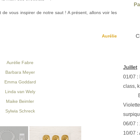
Pa
 de vous inspirer de notre saut ! A présent, allons voir les
C
Aurélie
Aurélie Fabre
Juillet
Barbara Meyer
01/07 :
Emma Goddard
class, k
Linda van Wely
Exclus
Maike Beimler
Violett
Sylwia Schreck
surpiq
06/07 :
10/07 :