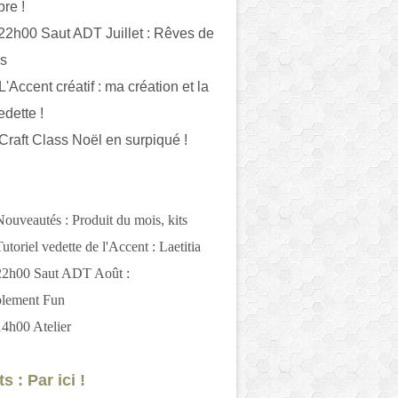
bre !
 22h00 Saut ADT Juillet : Rêves de
es
L'Accent créatif : ma création et la
edette !
 Craft Class Noël en surpiqué !
Nouveautés : Produit du mois, kits
utoriel vedette de l'Accent : Laetitia
 22h00 Saut ADT Août :
blement Fun
14h00 Atelier
s : Par ici !