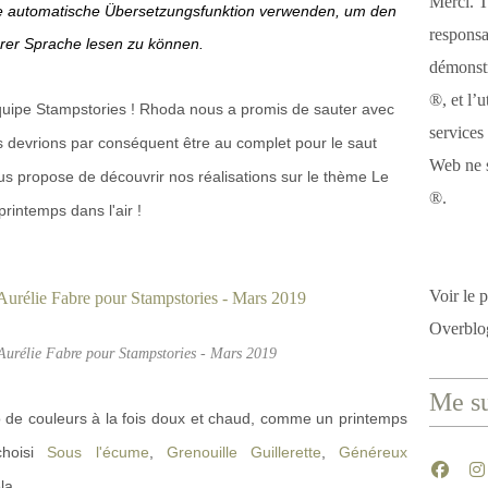
Merci. T
ie automatische Übersetzungsfunktion verwenden, um den
responsa
hrer Sprache lesen zu können.
démonstr
®, et l’u
quipe Stampstories ! Rhoda nous a promis de sauter avec
services
s devrions par conséquent être au complet pour le saut
Web ne s
ous propose de découvrir nos réalisations sur le thème Le
®.
printemps dans l'air !
Voir le p
Overblo
 Aurélie Fabre pour Stampstories - Mars 2019
Me su
o de couleurs à la fois doux et chaud, comme un printemps
choisi
Sous l'écume
,
Grenouille Guillerette
,
Généreux
la.