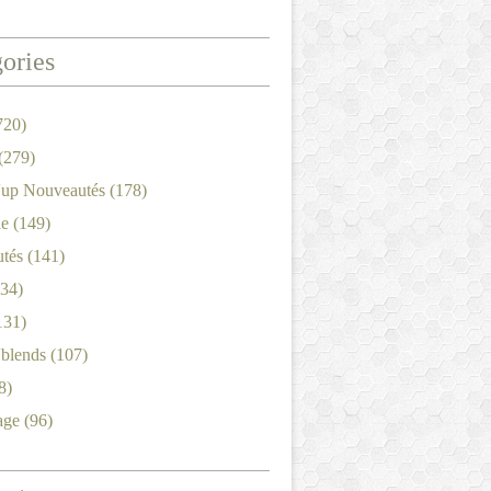
ories
720)
(279)
'up Nouveautés
(178)
le
(149)
tés
(141)
34)
131)
'blends
(107)
8)
age
(96)