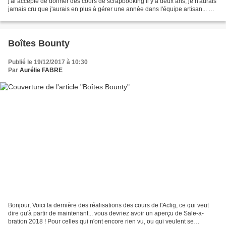
j'ai accepté de donner des cours de scrapbooking il y a deux ans, je n'aurais
jamais cru que j'aurais en plus à gérer une année dans l'équipe artisan... Et
voilà qu'à présent,...
Boîtes Bounty
Publié le 19/12/2017 à 10:30
Par
Aurélie FABRE
Bonjour, Voici la dernière des réalisations des cours de l'Aclig, ce qui veut
dire qu'à partir de maintenant... vous devriez avoir un aperçu de Sale-a-
bration 2018 ! Pour celles qui n'ont encore rien vu, ou qui veulent se