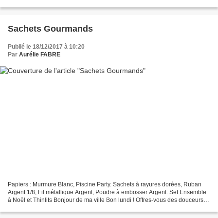
remémorer certaines des nouveautés,...
Sachets Gourmands
Publié le 18/12/2017 à 10:20
Par
Aurélie FABRE
Papiers : Murmure Blanc, Piscine Party. Sachets à rayures dorées, Ruban
Argent 1/8, Fil métallique Argent, Poudre à embosser Argent. Set Ensemble
à Noël et Thinlits Bonjour de ma ville Bon lundi ! Offres-vous des douceurs à
Noël ? Chocolats ou pralines...