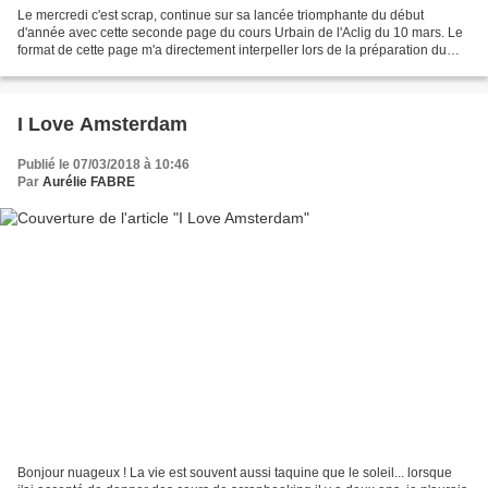
Le mercredi c'est scrap, continue sur sa lancée triomphante du début
d'année avec cette seconde page du cours Urbain de l'Aclig du 10 mars. Le
format de cette page m'a directement interpeller lors de la préparation du
cours. Le côté très rangé se rapprochant...
I Love Amsterdam
Publié le 07/03/2018 à 10:46
Par
Aurélie FABRE
Bonjour nuageux ! La vie est souvent aussi taquine que le soleil... lorsque