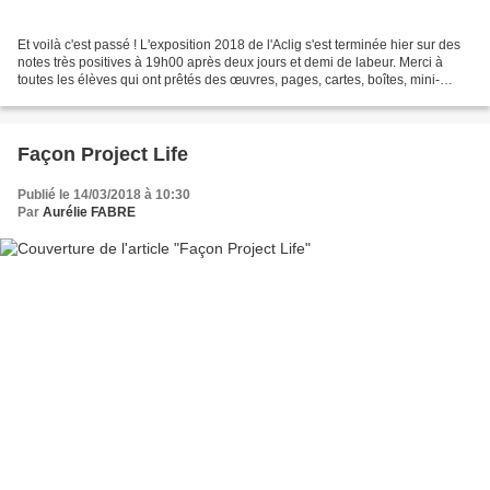
Et voilà c'est passé ! L'exposition 2018 de l'Aclig s'est terminée hier sur des
notes très positives à 19h00 après deux jours et demi de labeur. Merci à
toutes les élèves qui ont prêtés des œuvres, pages, cartes, boîtes, mini-
albums et qui sont venues...
Façon Project Life
Publié le 14/03/2018 à 10:30
Par
Aurélie FABRE