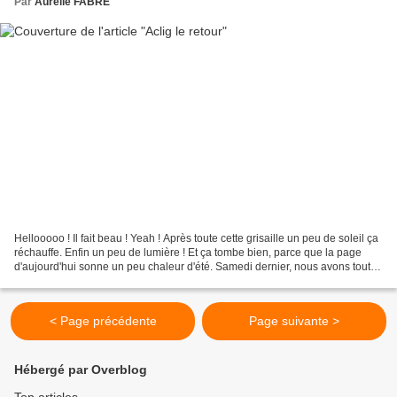
Par
Aurélie FABRE
Hellooooo ! Il fait beau ! Yeah ! Après toute cette grisaille un peu de soleil ça
réchauffe. Enfin un peu de lumière ! Et ça tombe bien, parce que la page
d'aujourd'hui sonne un peu chaleur d'été. Samedi dernier, nous avons toutes
repris le chemin de...
< Page précédente
Page suivante >
Hébergé par Overblog