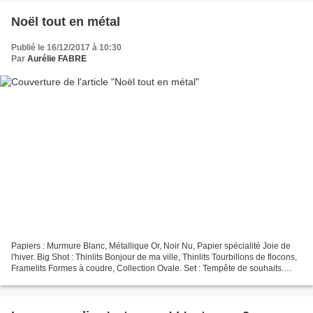
Noël tout en métal
Publié le 16/12/2017 à 10:30
Par
Aurélie FABRE
Papiers : Murmure Blanc, Métallique Or, Noir Nu, Papier spécialité Joie de
l'hiver. Big Shot : Thinlits Bonjour de ma ville, Thinlits Tourbillons de flocons,
Framelits Formes à coudre, Collection Ovale. Set : Tempête de souhaits.
Embellissements : Poudre...