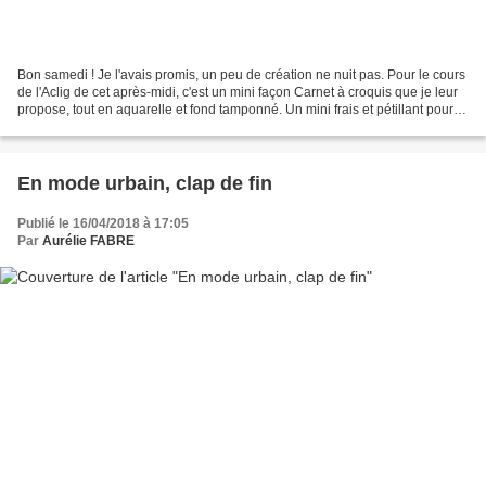
Bon samedi ! Je l'avais promis, un peu de création ne nuit pas. Pour le cours
de l'Aclig de cet après-midi, c'est un mini façon Carnet à croquis que je leur
propose, tout en aquarelle et fond tamponné. Un mini frais et pétillant pour
accueillir des photos...
En mode urbain, clap de fin
Publié le 16/04/2018 à 17:05
Par
Aurélie FABRE