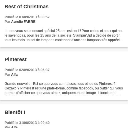
Best of Christmas
Publié le 03/09/2013 à 08:57
Par
Aurélie FABRE
Le nouveau set mensuel spécial 25 ans est sorti ! Pour celles et ceux qui ne
le savent pas, pour les 25 ans de la société, Stampin'Up! a décidé de sortir
tous les mois un set de tampons contenant d'anciens tampons très appréciés
et un inédit au prix de...
Pinterest
Publié le 02/09/2013 à 06:37
Par
Alfa
Grande nouvelle ! Est-ce que vous connaissez tous et toutes Pinterest ?
Qezako ? Pinterest est une plate-forme, comme facebook, ou twitter qui vous
permet d'afficher ce que vous aimez, uniquement en image. Il fonctionne
comme un tableau sur lequel vous...
Bientôt !
Publié le 31/08/2013 à 09:40
Par
Alfa