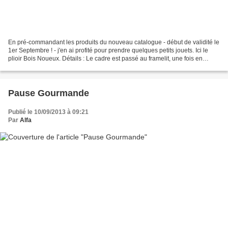
En pré-commandant les produits du nouveau catalogue - début de validité le
1er Septembre ! - j'en ai profité pour prendre quelques petits jouets. Ici le
plioir Bois Noueux. Détails : Le cadre est passé au framelit, une fois en
blanc, une fois en vert....
Pause Gourmande
Publié le 10/09/2013 à 09:21
Par
Alfa