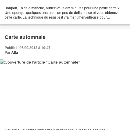
Bonjour, En ce dimanche, auriez-vous dix minutes pour une petite carte ?
Une éponge, quelques encres et un peu de délicatesse et vous obtenez
cette carte. La technique du résist est vraiment merveilleuse pour
surprendre. Amusez-vous ! Papiers : 106 550...
Carte automnale
Publié le 06/09/2013 à 10:47
Par
Alfa