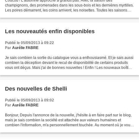
Coucou ! L'automne approche à grands pas. Avec la saison des
champignons, des promenades dans les sous-bois et les dernières myrtilles.
Les poires démarrent, les coins arrivent, les noisettes. Toutes les saisons
sont belles mais l'automne prépare l'hiver,...
Les nouveautés enfin disponibles
Publié le 05/09/2013 à 09:22
Par
Aurélie FABRE
Je sais combien la sortie du catalogue vous a enthousiasmé. Et je sais aussi
combien la déception devant le recul de disponibilité de certains produits
vous ont déçus. Mais j'ai de bonnes nouvelles ! Enfin ! Les nouveaux boîtiers
pour montage bois sont...
Des nouvelles de Shelli
Publié le 05/09/2013 à 09:02
Par
Aurélie FABRE
Bonjour, Depuis l'annonce de la nouvelle, j'hésite à en faire part sur le blog,
mais je sais combien la société est attachée aux valeurs humaines et
combien l'information, m'a personnellement touchée. Au moment où je vous
écris ces mots, vous imaginez...