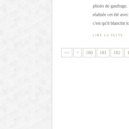
plioirs de gaufrage.
réalisée cet été avec
c'est qu'il blanchit lo
LIRE LA SUITE
1
1
1
1
1
1
1
1
<<
<
180
181
182
0
1
2
3
4
5
6
7
0
0
0
0
0
0
0
0