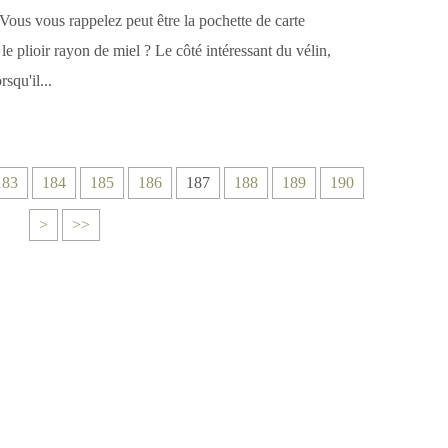
 Vous vous rappelez peut être la pochette de carte
 le plioir rayon de miel ? Le côté intéressant du vélin,
rsqu'il...
2
183
184
185
186
187
188
189
190
0
>
>>
0