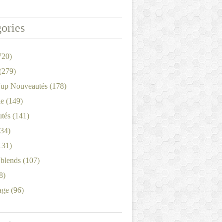
ories
720)
(279)
'up Nouveautés
(178)
le
(149)
tés
(141)
34)
131)
'blends
(107)
8)
age
(96)