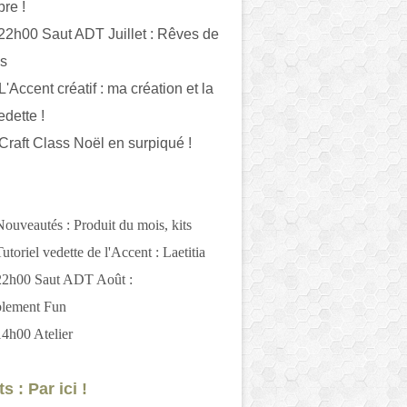
bre !
 22h00 Saut ADT Juillet : Rêves de
es
L'Accent créatif : ma création et la
edette !
 Craft Class Noël en surpiqué !
Nouveautés : Produit du mois, kits
utoriel vedette de l'Accent : Laetitia
 22h00 Saut ADT Août :
blement Fun
14h00 Atelier
s : Par ici !