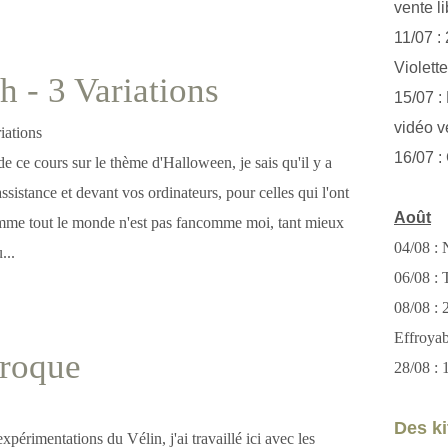
vente li
11/07 :
Violett
h - 3 Variations
15/07 : 
vidéo v
16/07 :
de ce cours sur le thème d'Halloween, je sais qu'il y a
assistance et devant vos ordinateurs, pour celles qui l'ont
Août
mme tout le monde n'est pas fancomme moi, tant mieux
04/08 : 
...
06/08 : T
08/08 :
Effroya
aroque
28/08 : 
Des kit
périmentations du Vélin, j'ai travaillé ici avec les