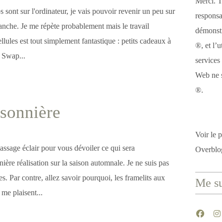
Merci. T
s sont sur l'ordinateur, je vais pouvoir revenir un peu sur
responsa
anche. Je me répète probablement mais le travail
démonstr
ellules est tout simplement fantastique : petits cadeaux à
®, et l’u
s Swap...
services
Web ne s
®.
isonnière
Voir le p
assage éclair pour vous dévoiler ce qui sera
Overblo
ière réalisation sur la saison automnale. Je ne suis pas
es. Par contre, allez savoir pourquoi, les framelits aux
Me su
 me plaisent...