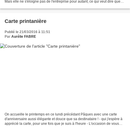
Mais elle ne s'éloigne pas de l'entreprise pour autant, ce qui veut dire que
nous aurons encore plus...
Carte printanière
Publié le 21/03/2016 à 11:51
Par
Aurélie FABRE
On accueille le printemps en ce lundi précédant Pâques avec une carte
d'anniversaire aussi élégante et douce que sa destinataire ! - qui j'espère à
apprécié la carte, pour une fois que je suis à l'heure - L'occasion de vous
montrer le set Watercolor Wings,...