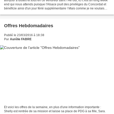
Bonjour à toutes et tous en ce vendredi saint ! Hé oui, ici c'est un long week
end qui nous attends puisque l'Alsace jouit des privilèges du Concordat et
bénéficie ainsi d'un jour férié supplémentaire ! Mais comme je ne voulais
pas vous laisser pour autant...
Offres Hebdomadaires
Publié le 23/03/2016 à 18:38
Par
Aurélie FABRE
Et voici les offres de la semaine, en plus d'une information importante :
Shelly est rentrée de sa mission et laisse sa place de PDG à sa fille, Sara.