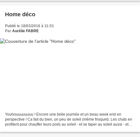
Home déco
Publié le 18/03/2016 à 11:51
Par
Aurélie FABRE
Youhouuuuuuuu ! Encore une belle journée et un beau week end en
perspective ! Ca fait du bien, un peu de soleil (même frisquet). Les chats en
profitent pour chauffer leurs poils au soleil - et se taper au soleil aussi - et
moi, j'ai boulversé le planning...