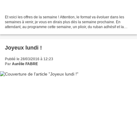
Et voici les offres de la semaine ! Attention, le format va évoluer dans les
semaines à venir, je vous en dirais plus dès la semaine prochaine. En
attendant, au programme cette semaine, un plioir, du ruban adhésif et la
superbe collection de papier Dans...
Joyeux lundi !
Publié le 28/03/2016 à 12:23
Par
Aurélie FABRE