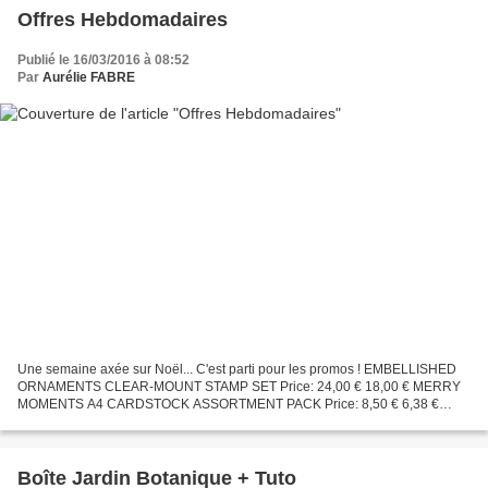
Offres Hebdomadaires
Publié le 16/03/2016 à 08:52
Par
Aurélie FABRE
Une semaine axée sur Noël... C'est parti pour les promos ! EMBELLISHED
ORNAMENTS CLEAR-MOUNT STAMP SET Price: 24,00 € 18,00 € MERRY
MOMENTS A4 CARDSTOCK ASSORTMENT PACK Price: 8,50 € 6,38 €
SMOKY SLATE 5/8" CHEVRON RIBBON Price: 8,50 € 6,38 € STYLISH...
Boîte Jardin Botanique + Tuto