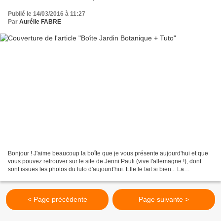
Publié le 14/03/2016 à 11:27
Par
Aurélie FABRE
Bonjour ! J'aime beaucoup la boîte que je vous présente aujourd'hui et que
vous pouvez retrouver sur le site de Jenni Pauli (vive l'allemagne !), dont
sont issues les photos du tuto d'aujourd'hui. Elle le fait si bien... La
décoration est à réaliser selon...
< Page précédente
Page suivante >