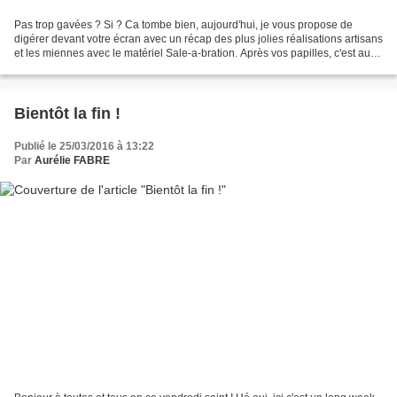
Pas trop gavées ? Si ? Ca tombe bien, aujourd'hui, je vous propose de
digérer devant votre écran avec un récap des plus jolies réalisations artisans
et les miennes avec le matériel Sale-a-bration. Après vos papilles, c'est au
tour de vos yeux de se régaler...
Bientôt la fin !
Publié le 25/03/2016 à 13:22
Par
Aurélie FABRE