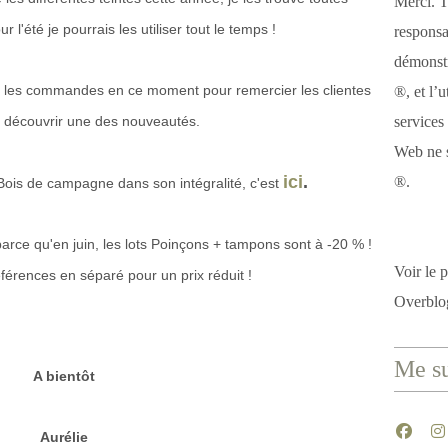
Merci. T
 l'été je pourrais les utiliser tout le temps !
responsa
démonstr
ns les commandes en ce moment pour remercier les clientes
®, et l’u
re découvrir une des nouveautés.
services
Web ne s
ici
.
®.
 Bois de campagne dans son intégralité, c'est
arce qu'en juin, les lots Poinçons + tampons sont à -20 % !
Voir le p
férences en séparé pour un prix réduit !
Overblo
Me su
A bientôt
Aurélie