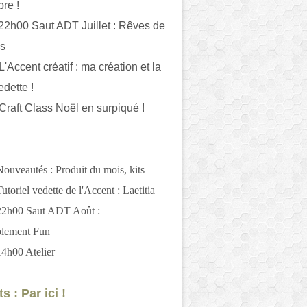
bre !
 22h00 Saut ADT Juillet : Rêves de
es
L'Accent créatif : ma création et la
edette !
 Craft Class Noël en surpiqué !
Nouveautés : Produit du mois, kits
utoriel vedette de l'Accent : Laetitia
 22h00 Saut ADT Août :
blement Fun
14h00 Atelier
s : Par ici !