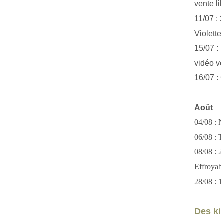
vente li
11/07 :
Violett
15/07 : 
vidéo v
16/07 :
Août
04/08 : 
06/08 : T
08/08 :
Effroya
28/08 : 
Des kit