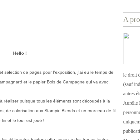
A pro
Hello !
 sélection de pages pour l'exposition, j'ai eu le temps de
le droit
 Campagnard et le papier Bois de Campagne qui va avec.
(sauf ind
autres é
s à réaliser puisque tous les éléments sont découpés à la
Aurélie 
s, de colorisation aux Stampin'Blends et un morceau de fil
personnel
 lin et le tour est joué !
uniqueme
publicat
 les différentes teintes cette année, je les trouve toutes