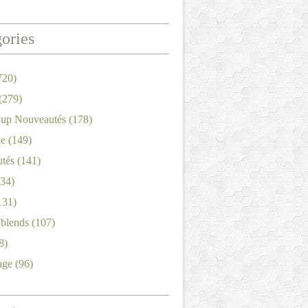
ories
720)
(279)
'up Nouveautés
(178)
le
(149)
tés
(141)
34)
131)
'blends
(107)
8)
age
(96)