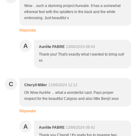
Wow .. such a stunning project Aurealie. It has a somewhat
ethereal feel with the splatters in the back and the white
embossing. Just beautiful x
Répondre
A
Aurélie FABRE
13/06/2024 08:43
Thank you! That's exactly what I wanted to bring out!
xx
C
Cheryll Miller
12/06/2024 12:12
Oh Wow Aurélie ... what a wonderful card. Pays proper
respect for the beautiful Calypso and also little Benji! xxxx
Répondre
A
Aurélie FABRE
13/06/2024 08:42
Thank you Cheryll ! It's really fun to imagine two