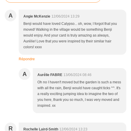
A
Angie McKenzie
12/06/2024 13:29
Benji would have loved Calypso... oh, wow, I forgot that you
moved! Walking in the village would be something Benji
would enjoy. And your card is truly amazing as always,
Aurélie! Love that you were inspired by their similar hair
colors! xxxx
Répondre
A
Aurélie FABRE
13/06/2024 08:46
Oh no I haven't moved but the garden is such a mess
with all the rain, Benji would have caught ticks ^^. It's
a really exciting jumping idea to imagine the two of
you here, thank you so much, I was very moved and
inspired. xx
R
Rochelle Laird-Smith
12/06/2024 13:23