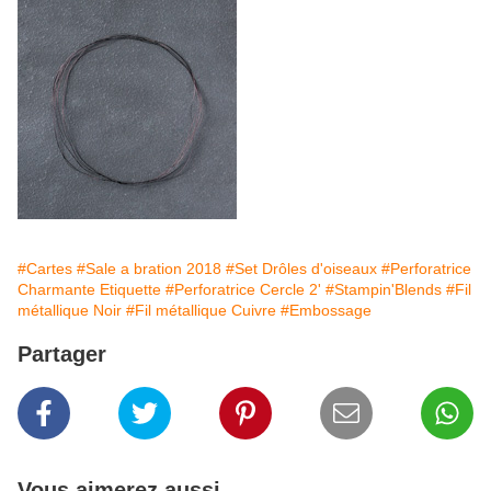
#Cartes
#Sale a bration 2018
#Set Drôles d'oiseaux
#Perforatrice
Charmante Etiquette
#Perforatrice Cercle 2'
#Stampin'Blends
#Fil
métallique Noir
#Fil métallique Cuivre
#Embossage
Partager
Vous aimerez aussi