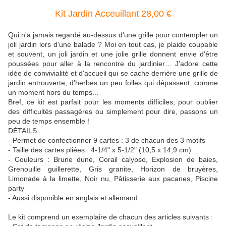
Kit Jardin Acceuillant 28,00 €
Qui n'a jamais regardé au-dessus d'une grille pour contempler un
joli jardin lors d'une balade ? Moi en tout cas, je plaide coupable
et souvent, un joli jardin et une jolie grille donnent envie d'être
poussées pour aller à la rencontre du jardinier… J'adore cette
idée de convivialité et d'accueil qui se cache derrière une grille de
jardin entrouverte, d'herbes un peu folles qui dépassent, comme
un moment hors du temps...
Bref, ce kit est parfait pour les moments difficiles, pour oublier
des difficultés passagères ou simplement pour dire, passons un
peu de temps ensemble !
DÉTAILS
- Permet de confectionner 9 cartes : 3 de chacun des 3 motifs
- Taille des cartes pliées : 4-1/4" x 5-1/2" (10,5 x 14,9 cm)
- Couleurs : Brune dune, Corail calypso, Explosion de baies,
Grenouille guillerette, Gris granite, Horizon de bruyères,
Limonade à la limette, Noir nu, Pâtisserie aux pacanes, Piscine
party
- Aussi disponible en anglais et allemand.
Le kit comprend un exemplaire de chacun des articles suivants :