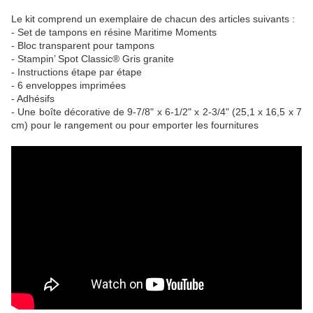
Le kit comprend un exemplaire de chacun des articles suivants :
- Set de tampons en résine Maritime Moments
- Bloc transparent pour tampons
- Stampin’ Spot Classic® Gris granite
- Instructions étape par étape
- 6 enveloppes imprimées
- Adhésifs
- Une boîte décorative de 9-7/8" x 6-1/2" x 2-3/4" (25,1 x 16,5 x 7
cm) pour le rangement ou pour emporter les fournitures