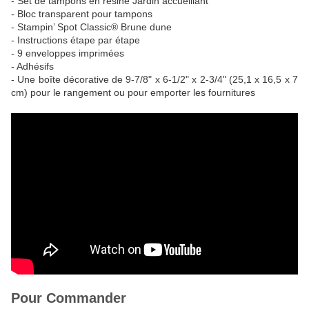
- Set de tampons en résine Jardin accueillant
- Bloc transparent pour tampons
- Stampin’ Spot Classic® Brune dune
- Instructions étape par étape
- 9 enveloppes imprimées
- Adhésifs
- Une boîte décorative de 9-7/8" x 6-1/2" x 2-3/4" (25,1 x 16,5 x 7
cm) pour le rangement ou pour emporter les fournitures
Pour Commander