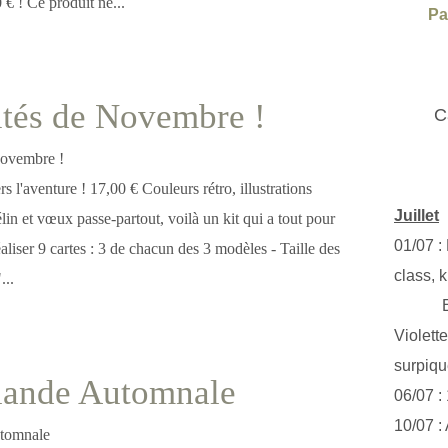
 € ! Ce produit ne...
Pa
tés de Novembre !
C
s l'aventure ! 17,00 € Couleurs rétro, illustrations
Juillet
élin et vœux passe-partout, voilà un kit qui a tout pour
01/07 :
éaliser 9 cartes : 3 de chacun des 3 modèles - Taille des
class, k
...
Exclus
Violett
surpiq
lande Automnale
06/07 :
10/07 :