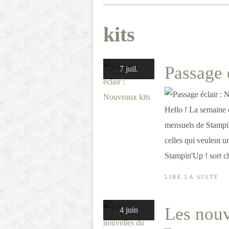
kits
Passage 
7 juil.
Hello ! La semaine d
mensuels de Stampi
celles qui veulent un
Stampin'Up ! sort c
LIRE LA SUITE
Les nouv
4 juin