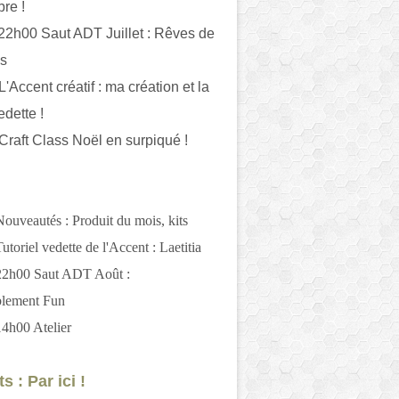
bre !
 22h00 Saut ADT Juillet : Rêves de
es
L'Accent créatif : ma création et la
edette !
 Craft Class Noël en surpiqué !
Nouveautés : Produit du mois, kits
utoriel vedette de l'Accent : Laetitia
 22h00 Saut ADT Août :
blement Fun
14h00 Atelier
s : Par ici !