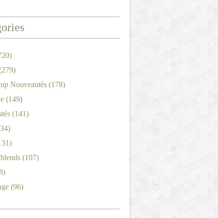
ories
720)
(279)
'up Nouveautés
(178)
le
(149)
tés
(141)
34)
131)
'blends
(107)
8)
age
(96)