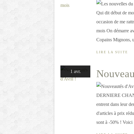
Qui dit début de m
occasion de me ratt
mois On démarre ave
Copains Mignons, un
LIRE LA SUITE
Nouveaut
1 avr.
DERNIERE CHANCE 
entrent dans leur de
d'articles à prix ré
sont à -50% ! Voici