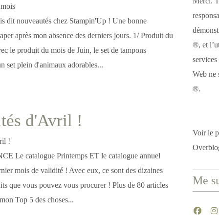
Merci. T
responsa
ois dit nouveautés chez Stampin'Up ! Une bonne
démonstr
raper après mon absence des derniers jours. 1/ Produit du
®, et l’u
c le produit du mois de Juin, le set de tampons
services
 set plein d'animaux adorables...
Web ne s
®.
és d'Avril !
Voir le p
Overblo
Le catalogue Printemps ET le catalogue annuel
rnier mois de validité ! Avec eux, ce sont des dizaines
Me su
duits que vous pouvez vous procurer ! Plus de 80 articles
 mon Top 5 des choses...