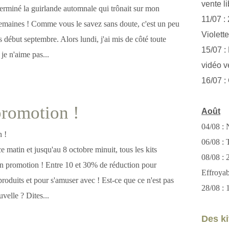
vente li
terminé la guirlande automnale qui trônait sur mon
11/07 :
emaines ! Comme vous le savez sans doute, c'est un peu
Violett
 début septembre. Alors lundi, j'ai mis de côté toute
15/07 : 
je n'aime pas...
vidéo v
16/07 :
promotion !
Août
04/08 : 
06/08 : T
e matin et jusqu'au 8 octobre minuit, tous les kits
08/08 :
n promotion ! Entre 10 et 30% de réduction pour
Effroya
 produits et pour s'amuser avec ! Est-ce que ce n'est pas
28/08 : 
velle ? Dites...
Des kit