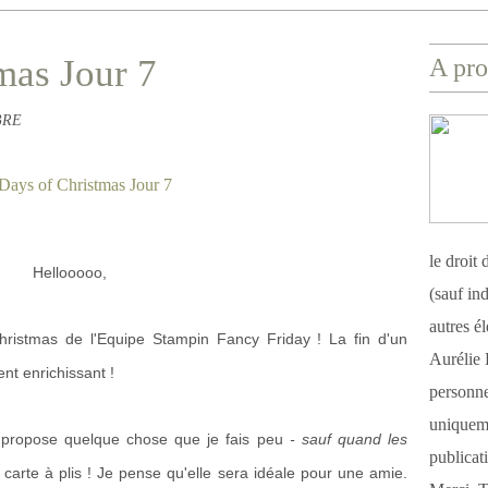
mas Jour 7
A pro
ABRE
le droit
Hellooooo,
(sauf ind
autres é
ristmas de l'Equipe Stampin Fancy Friday ! La fin d'un
Aurélie 
nt enrichissant !
personnel
uniqueme
s propose quelque chose que je fais peu
- sauf quand les
publicat
carte à plis ! Je pense qu'elle sera idéale pour une amie.