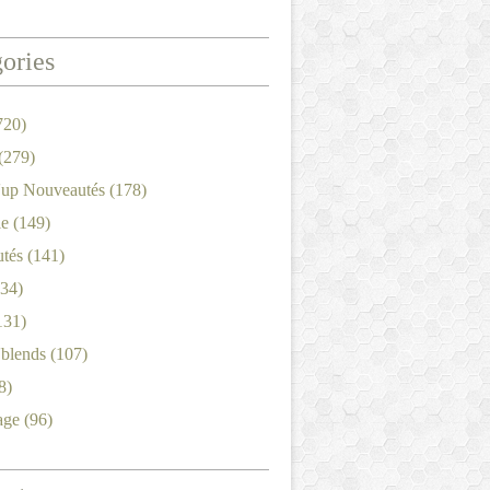
ories
720)
(279)
'up Nouveautés
(178)
le
(149)
tés
(141)
34)
131)
'blends
(107)
8)
age
(96)