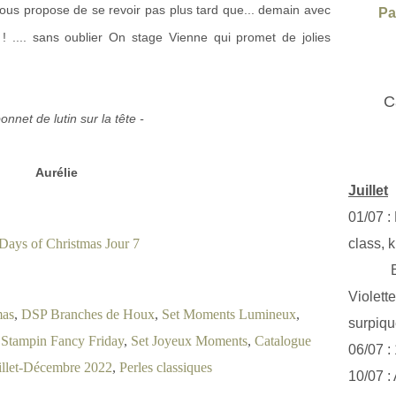
vous propose de se revoir pas plus tard que... demain avec
Pa
 .... sans oublier On stage Vienne qui promet de jolies
C
onnet de lutin sur la tête -
Aurélie
Juillet
01/07 :
class, k
Exclus
Violett
mas
,
DSP Branches de Houx
,
Set Moments Lumineux
,
surpiq
,
Stampin Fancy Friday
,
Set Joyeux Moments
,
Catalogue
06/07 :
illet-Décembre 2022
,
Perles classiques
10/07 :