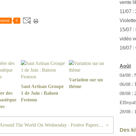
vente li
11/07 :
Violett
epost
0
15/07 : 
vidéo v
16/07 :
Août
04/08 : 
Variation sur un
06/08 : T
Saut Artisan Groupe
thème
er des
1 de Juin : Baloon
08/08 :
pastèque
Festoon
Effroya
tes
28/08 : 
Around The World On Wednesday - Festive Paperscapes
Des kit