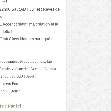
bre !
 22h00 Saut ADT Juillet : Rêves de
es
L'Accent créatif : ma création et la
edette !
 Craft Class Noël en surpiqué !
Nouveautés : Produit du mois, kits
utoriel vedette de l'Accent : Laetitia
 22h00 Saut ADT Août :
blement Fun
14h00 Atelier
s : Par ici !