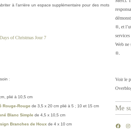
Merci. T
abriter à l'arrière un espace supplémentaire pour des mots
responsa
démonstr
®, et l’u
services
Web ne s
®.
soin :
Voir le p
Overblo
cm, plié à 10,5 cm
né Rouge-Rouge
de 3,5 x 20 cm plié à 5 ; 10 et 15 cm
Me su
nné Blanc Simple
de 4,5 x 10,5 cm
esign Branches de Houx
de 4 x 10 cm