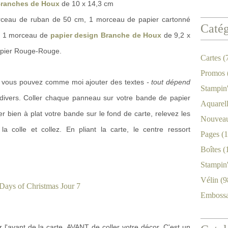
Branches de Houx
de 10 x 14,3 cm
morceau de ruban de 50 cm, 1 morceau de papier cartonné
Catég
, 1 morceau de
papier design Branche de Houx
de 9,2 x
apier Rouge-Rouge.
Cartes
(
Promos
, vous pouvez comme moi ajouter des textes
- tout dépend
Stampin
ivers. Coller chaque panneau sur votre bande de papier
Aquarel
 bien à plat votre bande sur le fond de carte, relevez les
Nouveau
 colle et collez. En pliant la carte, le centre ressort
Pages
(1
Boîtes
(
Stampin
Vélin
(9
Emboss
r l'avant de la carte, AVANT de coller votre décor. C'est un