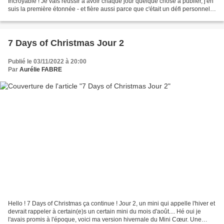
Incroyable ! Je vais réussir à avoir chaque jour quelque chose à publier, j'en
suis la première étonnée - et fière aussi parce que c'était un défi personnel
de réussir cela - Aujourd'hui...
7 Days of Christmas Jour 2
Publié le 03/11/2022 à 20:00
Par
Aurélie FABRE
Hello ! 7 Days of Christmas ça continue ! Jour 2, un mini qui appelle l'hiver et
devrait rappeler à certain(e)s un certain mini du mois d'août.... Hé oui je
l'avais promis à l'époque, voici ma version hivernale du Mini Cœur. Une