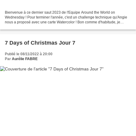
Bienvenue à ce dernier saut 2023 de l'Equipe Around the World on
Wednesday ! Pour terminer l'année, c'est un challenge technique qu'Angie
nous a proposé avec une carte Watercolor ! Bon comme d'habitude, je
pense que j'ai fait un peu de hors piste parce...
7 Days of Christmas Jour 7
Publié le 08/11/2022 à 20:00
Par
Aurélie FABRE