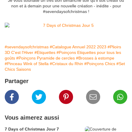
Je vous souhaite un très bon dimanche soir qu'il soit créatif ou
non et à demain pour une nouvelle création - inédite - pour
#sevendaysofchristmas !
#sevendaysofchristmas
#Catalogue Annuel 2022 2023
#Plioirs
3D C'est l'Hiver
#Etiquettes
#Poinçons Etiquettes pour tous les
goûts
#Poinçons Pyramide de cercles
#Brosses à estompe
#Pinceau Wink of Stella
#Cristaux du Rhin
#Poinçons Chics
#Set
Chics Saisons
Partager
Vous aimerez aussi
7 Days of Christmas Jour 7