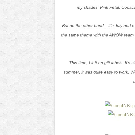
my shades: Pink Petal, Copaca
But on the other hand... it's July and ev
the same theme with the AWOW team I 
This time, I left on gift labels. It'
summer, it was quite easy to work. We