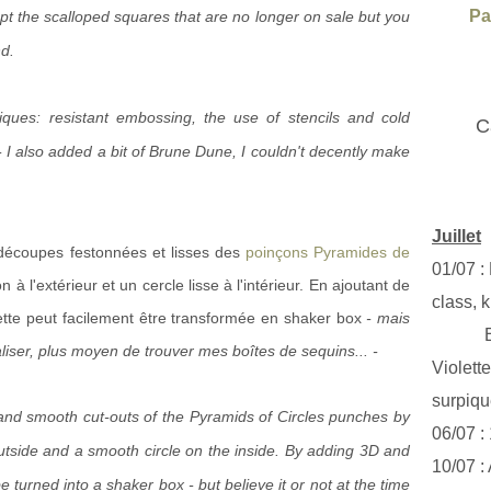
Pa
ept the scalloped squares that are no longer on sale but you
d.
niques: resistant embossing, the use of stencils and cold
C
I also added a bit of Brune Dune, I couldn't decently make
Juillet
découpes festonnées et lisses des
poinçons Pyramides de
01/07 :
 à l'extérieur et un cercle lisse à l'intérieur. En ajoutant de
class, k
uette peut facilement être transformée en shaker box
- mais
Exclus
iser, plus moyen de trouver mes boîtes de sequins... -
Violett
surpiq
and smooth cut-outs of the Pyramids of Circles punches by
06/07 :
outside and a smooth circle on the inside. By adding 3D and
10/07 :
 turned into a shaker box - but believe it or not at the time