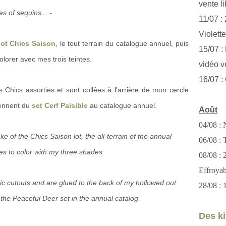
vente li
s of sequins... -
11/07 :
Violett
lot Chics Saison
, le tout terrain du catalogue annuel, puis
15/07 : 
lorer avec mes trois teintes.
vidéo v
16/07 :
Chics assorties et sont collées à l'arrière de mon cercle
iennent du
set Cerf Paisible
au catalogue annuel.
Août
04/08 : 
 of the Chics Saison lot, the all-terrain of the annual
06/08 : T
es to color with my three shades.
08/08 :
Effroya
c cutouts and are glued to the back of my hollowed out
28/08 : 
 the Peaceful Deer set in the annual catalog.
Des kit