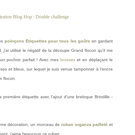
les
poinçons Etiquettes pour tous les goûts
en gardant
 j'ai utilisé le négatif de la découpe Grand flocon qu'il me
t un pochoir parfait ! Avec mes
brosses
et en déplaçant le
roses et bleus, sur lequel je suis venue tamponner à l'encre
 flocon.
première étiquette avec l'ajout d'une breloque Brindille
-
a même décoration, un morceau de
ruban organza pailleté
et
égant, j'aime beaucoup ce ruban.