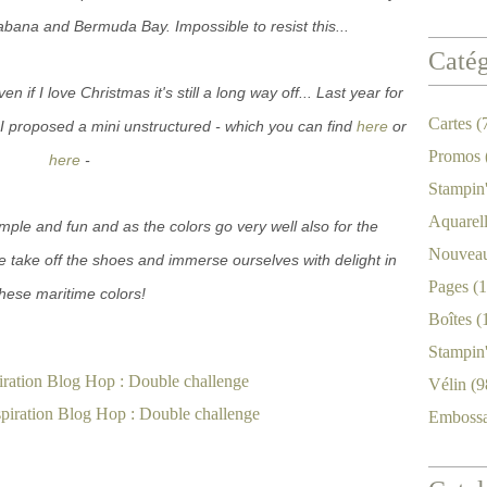
bana and Bermuda Bay. Impossible to resist this...
Catég
en if I love Christmas it's still a long way off... Last year for
Cartes
(
proposed a mini unstructured - which you can find
here
or
Promos
here
-
Stampin
Aquarel
s simple and fun and as the colors go very well also for the
Nouveau
 take off the shoes and immerse ourselves with delight in
Pages
(1
these maritime colors!
Boîtes
(
Stampin
Vélin
(9
Emboss