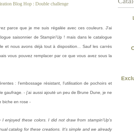
Catal
ez parce que je me suis régalée avec ces couleurs. J'ai
logue saisonnier de Stampin'Up ! mais dans le catalogue
e et nous avons déjà tout à disposition... Sauf les carrés
C
mais vous pouvez remplacer par ce que vous avez sous la
Exclu
férentes : l'embossage résistant, l'utilisation de pochoirs et
e gaufrage. - j'ai aussi ajouté un peu de Brune Dune, je ne
 biche en rose -
 I enjoyed these colors. I did not draw from stampin'Up's
ual catalog for these creations. It's simple and we already