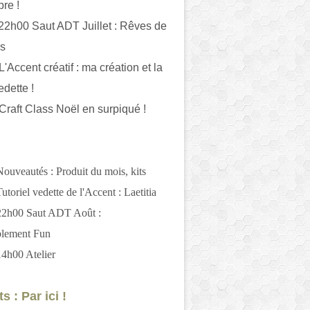
bre !
 22h00 Saut ADT Juillet : Rêves de
es
L'Accent créatif : ma création et la
edette !
 Craft Class Noël en surpiqué !
Nouveautés : Produit du mois, kits
utoriel vedette de l'Accent : Laetitia
 22h00 Saut ADT Août :
blement Fun
14h00 Atelier
s : Par ici !