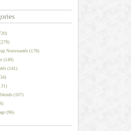
ories
720)
(279)
'up Nouveautés
(178)
le
(149)
tés
(141)
34)
131)
'blends
(107)
8)
age
(96)