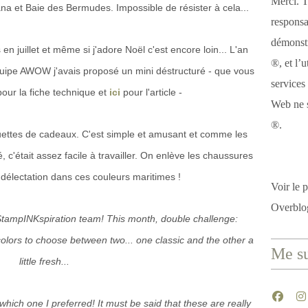
Merci. T
a et Baie des Bermudes. Impossible de résister à cela...
responsa
démonstr
n juillet et même si j'adore Noël c'est encore loin... L'an
®, et l’u
uipe AWOW j'avais proposé un mini déstructuré - que vous
services
our la fiche technique et
ici
pour l'article -
Web ne s
®.
tiquettes de cadeaux. C'est simple et amusant et comme les
é, c'était assez facile à travailler. On enlève les chaussures
délectation dans ces couleurs maritimes !
Voir le p
Overblo
StampINKspiration team! This month, double challenge:
colors to choose between two... one classic and the other a
Me su
little fresh...
ich one I preferred! It must be said that these are really