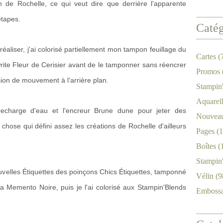
ion de Rochelle, ce qui veut dire que derrière l'apparente
étapes.
Catég
réaliser, j'ai colorisé partiellement mon tampon feuillage du
Cartes
(
ite Fleur de Cerisier avant de le tamponner sans réencrer
Promos
ion de mouvement à l'arrière plan.
Stampin
Aquarel
 recharge d'eau et l'encreur Brune dune pour jeter des
Nouveau
 chose qui défini assez les créations de Rochelle d'ailleurs
Pages
(1
Boîtes
(
Stampin
 nouvelles Étiquettes des poinçons Chics Étiquettes, tamponné
Vélin
(9
la Memento Noire, puis je l'ai colorisé aux Stampin'Blends
Emboss