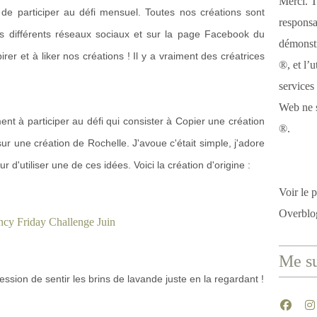
Merci. T
e participer au défi mensuel. Toutes nos créations sont
responsa
les différents réseaux sociaux et sur la page Facebook du
démonstr
rer et à liker nos créations ! Il y a vraiment des créatrices
®, et l’u
services
Web ne s
ment à participer au défi qui consister à Copier une création
®.
ur une création de Rochelle. J'avoue c'était simple, j'adore
r d'utiliser une de ces idées. Voici la création d'origine :
Voir le p
Overblo
Me su
ression de sentir les brins de lavande juste en la regardant !