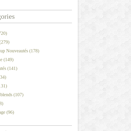
ories
720)
(279)
'up Nouveautés
(178)
le
(149)
tés
(141)
34)
131)
'blends
(107)
8)
age
(96)