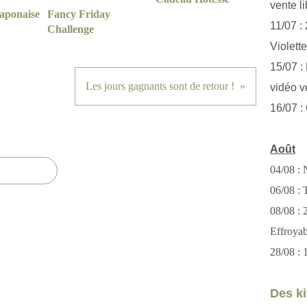
vente li
Japonaise
Fancy Friday
11/07 :
Challenge
Violett
15/07 : 
Les jours gagnants sont de retour !
vidéo v
16/07 :
Août
04/08 : 
06/08 : T
08/08 :
Effroya
28/08 : 
Des kit