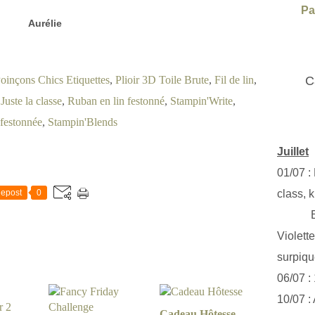
Pa
Aurélie
oinçons Chics Etiquettes
,
Plioir 3D Toile Brute
,
Fil de lin
,
C
 Juste la classe
,
Ruban en lin festonné
,
Stampin'Write
,
 festonnée
,
Stampin'Blends
Juillet
01/07 :
epost
0
class, k
Exclus
Violett
surpiq
06/07 :
10/07 :
Cadeau Hôtesse