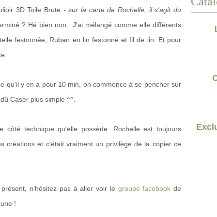
Catal
 plioir 3D Toile Brute
- sur la carte de Rochelle, il s'agit du
erminé ? Hé bien non. J'ai mélangé comme elle différents
le festonnée, Ruban en lin festonné et fil de lin. Et pour
te.
C
nse qu'il y en a pour 10 min, on commence à se pencher sur
t dû Caser plus simple ^^.
Exclu
le côté technique qu'elle possède. Rochelle est toujours
s créations et c'était vraiment un privilège de la copier ce
 présent, n'hésitez pas à aller voir le
groupe facebook
de
cune !