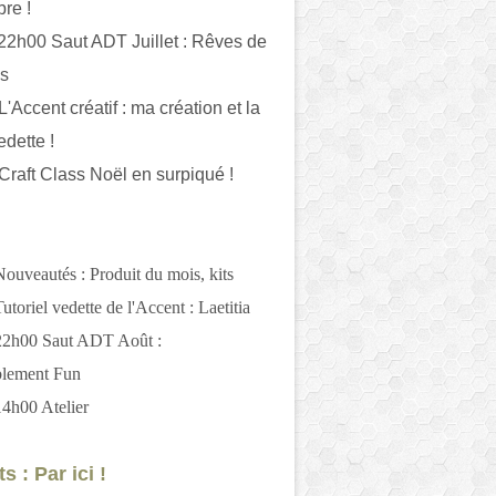
bre !
 22h00 Saut ADT Juillet : Rêves de
es
L'Accent créatif : ma création et la
edette !
 Craft Class Noël en surpiqué !
Nouveautés : Produit du mois, kits
utoriel vedette de l'Accent : Laetitia
 22h00 Saut ADT Août :
blement Fun
14h00 Atelier
s : Par ici !