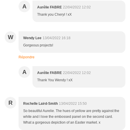
A
Aurélie FABRE
22/04/2022 12:02
Thank you Cheryl ! xX
W
Wendy Lee
13/04/2022 16:18
Gorgeous projects!
Répondre
A
Aurélie FABRE
22/04/2022 12:02
Thank You Wendy ! xX
R
Rochelle Laird-Smith
13/04/2022 15:50
So beautiful Aurelie. The hues of yellow are pretty against the
white and I love the embossed panel on the second card.
What a gorgeous depiction of an Easter market. x