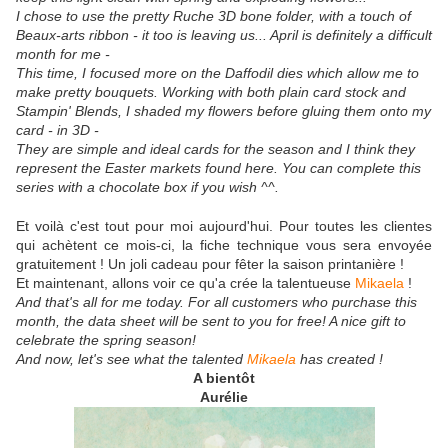
I chose to use the pretty Ruche 3D bone folder, with a touch of
Beaux-arts ribbon - it too is leaving us... April is definitely a difficult
month for me -
This time, I focused more on the Daffodil dies which allow me to
make pretty bouquets. Working with both plain card stock and
Stampin' Blends, I shaded my flowers before gluing them onto my
card - in 3D -
They are simple and ideal cards for the season and I think they
represent the Easter markets found here. You can complete this
series with a chocolate box if you wish ^^.
Et voilà c'est tout pour moi aujourd'hui. Pour toutes les clientes
qui achètent ce mois-ci, la fiche technique vous sera envoyée
gratuitement ! Un joli cadeau pour fêter la saison printanière !
Et maintenant, allons voir ce qu'a crée la talentueuse
Mikaela
!
And that's all for me today. For all customers who purchase this
month, the data sheet will be sent to you for free! A nice gift to
celebrate the spring season!
And now, let's see what the talented
Mikaela
has created !
A bientôt
Aurélie