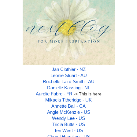
Jan Clothier - NZ
Leonie Stuart - AU
Rochelle Laird-Smith - AU
Danielle Kassing - NL
Aurélie Fabre - FR
-> This is here
Mikaela Titheridge - UK
Annette Ball - CA
Angie McKenzie - US
Wendy Lee - US
Tricia Butts - US
Teri West - US
Cheryl Hamilton - US