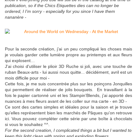
publication, so if the Chics Etiquettes dies can no longer be
ordered, I I'm sorry - especially for you since I have them
nananère -
Pour la seconde création, j'ai un peu compliqué les choses mais
je voulais garder cette lumière propre au printemps et aux fleurs
qui explosent
…
J'ai choisi d'utiliser le plioir 3D Ruche si joli, avec une touche de
ruban Beaux-arts - lui aussi nous quitte... décidément, avril est un
mois difficile pour moi -
Cette fois, je me suis concentrée plus sur les poinçons Jonquilles
qui permettent de réaliser de jolis bouquets. En travaillant à la
fois le papier cartonné uni et les Stampin'Blends, j'ai apporté des
nuances à mes fleurs avant de les coller sur ma carte - en 3D -
Ce sont des cartes simples et idéales pour la saison et je trouve
qu'elles représentent bien les marchés de Pâques qu'on retrouve
ici. Vous pouvez compléter cette série par une boîte à chocolats
si vous le souhaitez ^^.
For the second creation, I complicated things a bit but I wanted to
keep this light clean with spring and exploding flowers...