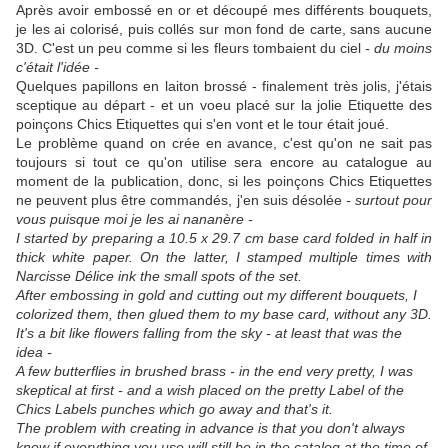
Après avoir embossé en or et découpé mes différents bouquets,
je les ai colorisé, puis collés sur mon fond de carte, sans aucune
3D. C'est un peu comme si les fleurs tombaient du ciel
- du moins
c'était l'idée -
Quelques papillons en laiton brossé - finalement très jolis, j'étais
sceptique au départ - et un voeu placé sur la jolie Etiquette des
poinçons Chics Etiquettes qui s'en vont et le tour était joué.
Le problème quand on crée en avance, c'est qu'on ne sait pas
toujours si tout ce qu'on utilise sera encore au catalogue au
moment de la publication, donc, si les poinçons Chics Etiquettes
ne peuvent plus être commandés, j'en suis désolée
- surtout pour
vous puisque moi je les ai nananère -
I started by preparing a 10.5 x 29.7 cm base card folded in half in
thick white paper. On the latter, I stamped multiple times with
Narcisse Délice ink the small spots of the set.
After embossing in gold and cutting out my different bouquets, I
colorized them, then glued them to my base card, without any 3D.
It's a bit like flowers falling from the sky - at least that was the
idea -
A few butterflies in brushed brass - in the end very pretty, I was
skeptical at first - and a wish placed on the pretty Label of the
Chics Labels punches which go away and that's it.
The problem with creating in advance is that you don't always
know if everything you use will still be in the catalog at the time of