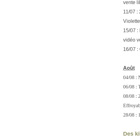
vente li
11/07 :
Violett
15/07 : 
vidéo v
16/07 :
Août
04/08 : 
06/08 : T
08/08 :
Effroya
28/08 : 
Des kit