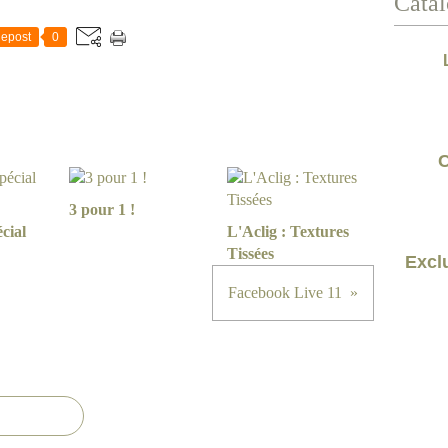
Catal
epost
0
C
3 pour 1 !
cial
L'Aclig : Textures
Tissées
Exclu
Facebook Live 11