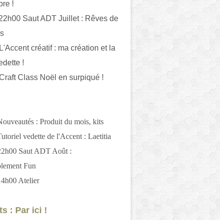
bre !
 22h00 Saut ADT Juillet : Rêves de
es
L'Accent créatif : ma création et la
edette !
 Craft Class Noël en surpiqué !
Nouveautés : Produit du mois, kits
utoriel vedette de l'Accent : Laetitia
 22h00 Saut ADT Août :
blement Fun
14h00 Atelier
s : Par ici !