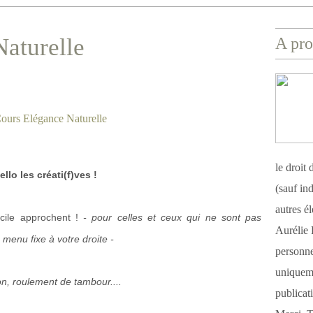
aturelle
A pro
le droit
ello les créati(f)ves !
(sauf ind
autres é
cile approchent !
- pour celles et ceux qui ne sont pas
Aurélie 
 menu fixe à votre droite -
personnel
uniqueme
on, roulement de tambour....
publicat