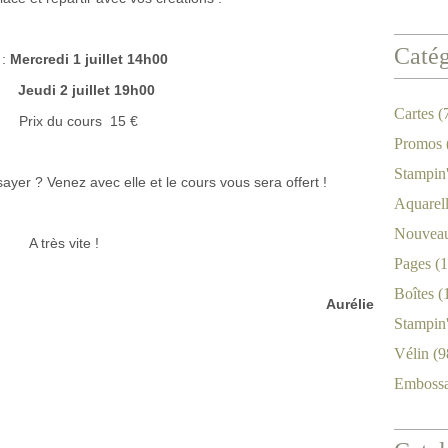
Catég
 :
Mercredi 1 juillet 14h00
di 2 juillet 19h00
Cartes
(
rix du cours 15 €
Promos
Stampin
yer ? Venez avec elle et le cours vous sera offert !
Aquarel
Nouveau
A très vite !
Pages
(1
Boîtes
(
Aurélie
Stampin
Vélin
(9
Emboss