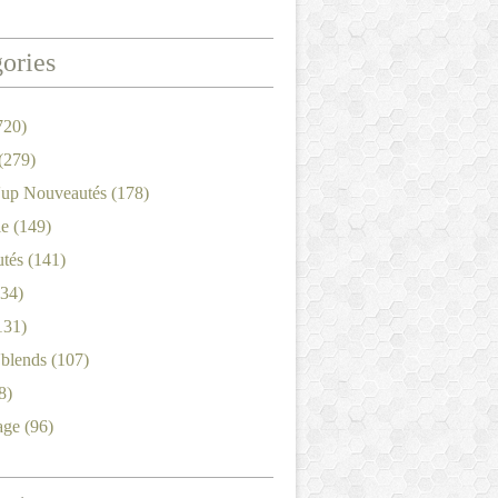
ories
720)
(279)
'up Nouveautés
(178)
le
(149)
tés
(141)
34)
131)
'blends
(107)
8)
age
(96)