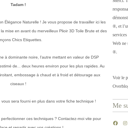
Merci. T
Tadam !
responsa
démonstr
n Élégance Naturelle ! Je vous propose de travailler ici les
®, et l’u
 mise en avant du merveilleux Plioir 3D Toile Brute et des
services
nçons Chics Etiquettes.
Web ne s
®.
une à dominante noire, l'autre mettant en valeur de DSP
estimé de... deux heures environ pour les plus rapides. Au
roitant, embossage à chaud et à froid et détourage aux
Voir le p
ciseaux !
Overblo
te vous sera fourni en plus dans votre fiche technique !
Me su
 perfectionner ces techniques ? Contactez-moi vite pour
ace et repartir avec vos créations !