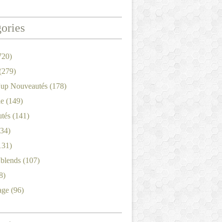
ories
720)
(279)
'up Nouveautés
(178)
le
(149)
tés
(141)
34)
131)
'blends
(107)
8)
age
(96)