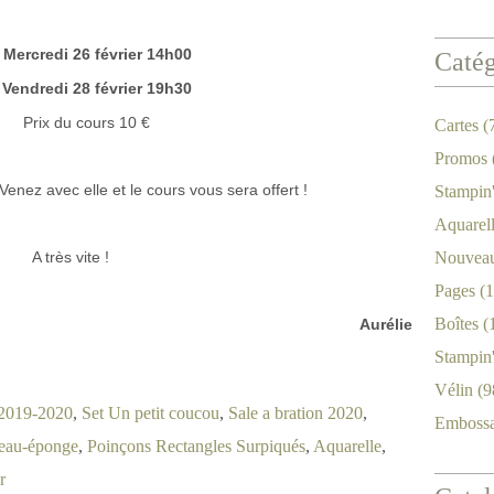
:
Mercredi 26 février 14h00
Catég
edi 28 février 19h30
Prix du cours 10 €
Cartes
(
Promos
enez avec elle et le cours vous sera offert !
Stampin
Aquarel
A très vite !
Nouveau
Pages
(1
Boîtes
(
Aurélie
Stampin
Vélin
(9
 2019-2020
,
Set Un petit coucou
,
Sale a bration 2020
,
Emboss
eau-éponge
,
Poinçons Rectangles Surpiqués
,
Aquarelle
,
r