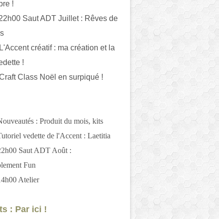
bre !
 22h00 Saut ADT Juillet : Rêves de
es
L'Accent créatif : ma création et la
edette !
 Craft Class Noël en surpiqué !
Nouveautés : Produit du mois, kits
utoriel vedette de l'Accent : Laetitia
 22h00 Saut ADT Août :
blement Fun
14h00 Atelier
s : Par ici !