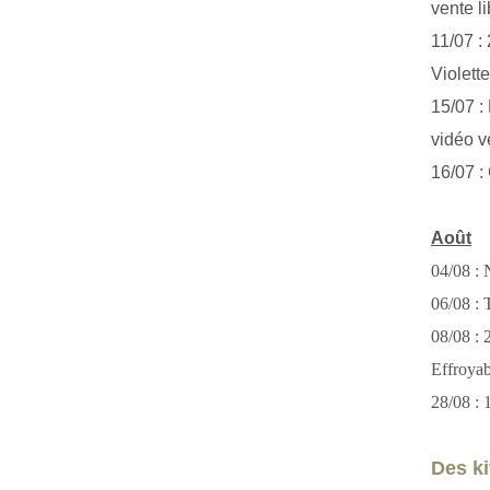
vente li
11/07 :
Violett
15/07 : 
vidéo v
16/07 :
Août
04/08 : 
06/08 : T
08/08 :
Effroya
28/08 : 
Des kit