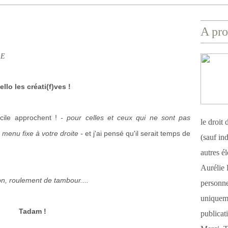
A pro
RE
ello les créati(f)ves !
cile approchent !
- pour celles et ceux qui ne sont pas
le droit
 menu fixe à votre droite -
et j'ai pensé qu'il serait temps de
(sauf ind
autres é
Aurélie 
on, roulement de tambour....
personnel
uniqueme
Tadam !
publicat