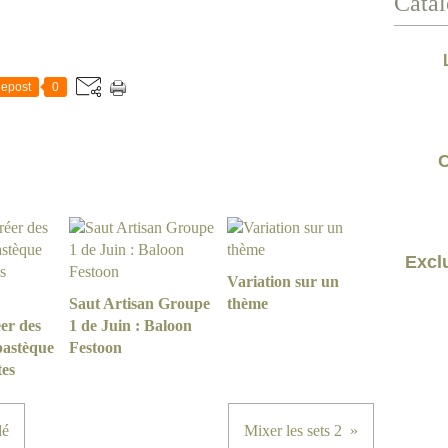
Catal
epost
0
C
Exclu
Variation sur un
Saut Artisan Groupe
thème
er des
1 de Juin : Baloon
pastèque
Festoon
tes
dé
Mixer les sets 2