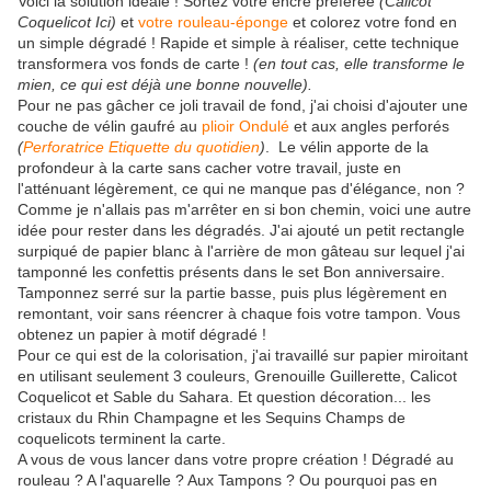
Voici la solution idéale ! Sortez votre encre préférée
(Calicot
Coquelicot Ici)
et
votre rouleau-éponge
et colorez votre fond en
un simple dégradé ! Rapide et simple à réaliser, cette technique
transformera vos fonds de carte !
(en tout cas, elle transforme le
mien, ce qui est déjà une bonne nouvelle).
Pour ne pas gâcher ce joli travail de fond, j'ai choisi d'ajouter une
couche de vélin gaufré au
plioir Ondulé
et aux angles perforés
(
Perforatrice Etiquette du quotidien
)
. Le vélin apporte de la
profondeur à la carte sans cacher votre travail, juste en
l'atténuant légèrement, ce qui ne manque pas d'élégance, non ?
Comme je n'allais pas m'arrêter en si bon chemin, voici une autre
idée pour rester dans les dégradés. J'ai ajouté un petit rectangle
surpiqué de papier blanc à l'arrière de mon gâteau sur lequel j'ai
tamponné les confettis présents dans le set Bon anniversaire.
Tamponnez serré sur la partie basse, puis plus légèrement en
remontant, voir sans réencrer à chaque fois votre tampon. Vous
obtenez un papier à motif dégradé !
Pour ce qui est de la colorisation, j'ai travaillé sur papier miroitant
en utilisant seulement 3 couleurs, Grenouille Guillerette, Calicot
Coquelicot et Sable du Sahara. Et question décoration... les
cristaux du Rhin Champagne et les Sequins Champs de
coquelicots terminent la carte.
A vous de vous lancer dans votre propre création ! Dégradé au
rouleau ? A l'aquarelle ? Aux Tampons ? Ou pourquoi pas en