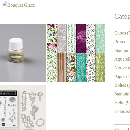
Catég
Cartes
(
Promos
Stampin
Aquarel
Nouveau
Pages
(1
Boîtes
(
Stampin
Vélin
(9
Emboss