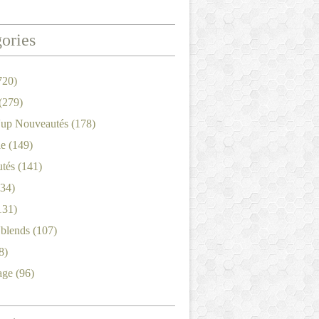
ories
720)
(279)
'up Nouveautés
(178)
le
(149)
tés
(141)
34)
131)
'blends
(107)
8)
age
(96)