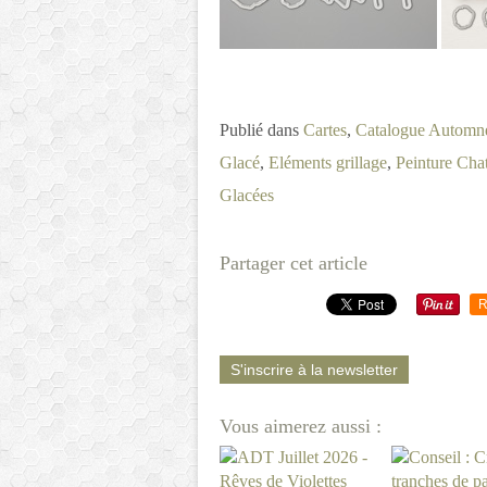
Publié dans
Cartes
,
Catalogue Automn
Glacé
,
Eléments grillage
,
Peinture Cha
Glacées
Partager cet article
R
S'inscrire à la newsletter
Vous aimerez aussi :