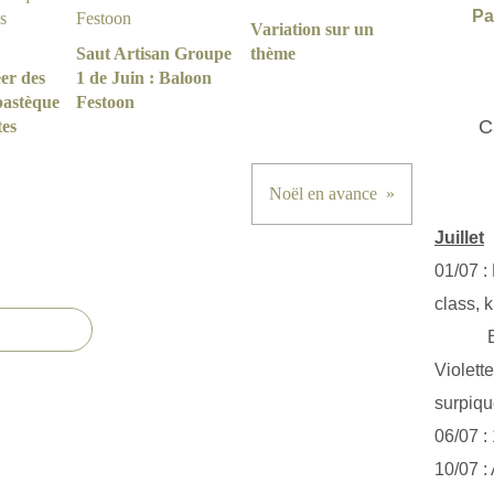
Pa
Variation sur un
Saut Artisan Groupe
thème
er des
1 de Juin : Baloon
pastèque
Festoon
C
tes
Noël en avance
Juillet
01/07 :
class, k
Exclus
Violett
surpiq
06/07 :
10/07 :