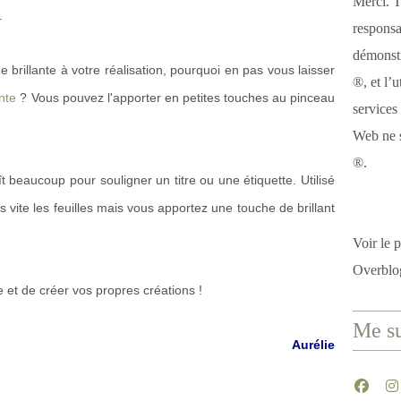
Merci. T
.
responsa
démonstr
 brillante à votre réalisation, pourquoi en pas vous laisser
®, et l’u
nte
? Vous pouvez l'apporter en petites touches au pinceau
services
Web ne s
®.
t beaucoup pour souligner un titre ou une étiquette. Utilisé
s vite les feuilles mais vous apportez une touche de brillant
Voir le p
Overblo
et de créer vos propres créations !
Me su
Aurélie