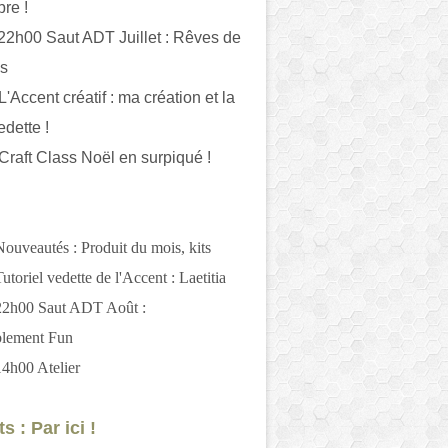
bre !
 22h00 Saut ADT Juillet : Rêves de
es
L'Accent créatif : ma création et la
edette !
 Craft Class Noël en surpiqué !
Nouveautés : Produit du mois, kits
utoriel vedette de l'Accent : Laetitia
 22h00 Saut ADT Août :
blement Fun
14h00 Atelier
s : Par ici !