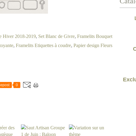
Catal
e Hiver 2018-2019
,
Set Blanc de Givre
,
Framelits Bouquet
toyante
,
Framelits Etiquettes à coudre
,
Papier design Fleurs
C
Exclu
epost
0