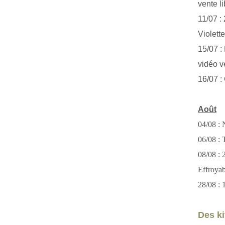
vente li
11/07 :
Violett
15/07 : 
vidéo v
16/07 :
Août
04/08 : 
06/08 : T
08/08 :
Effroya
28/08 : 
Des kit