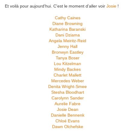
Et voilà pour aujourd'hui. C'est le moment d'aller voir
Josie
!
Cathy Caines
Diane Browning
Katharina Baranski
Dani Dziama
Angela Meiritz-Reid
Jenny Hall
Bronwyn Eastley
Tanya Boser
Lou Kitzelman
Mindy Backes
Charlet Mallett
Mercedes Weber
Denita Wright-Smee
Stesha Bloodhart
Carolynn Sander
Aurelie Fabre
Josie Dean
Danielle Bennenk
Chloé Evans
Dawn Olchefske