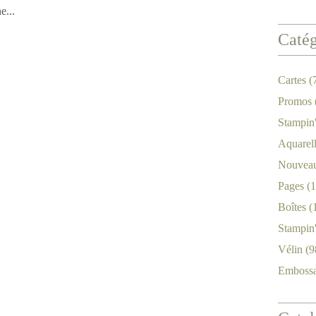
e...
Catég
Cartes
(
Promos
Stampin
Aquarel
Nouveau
Pages
(1
Boîtes
(
Stampin
Vélin
(9
Emboss