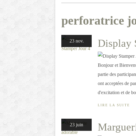
perforatrice jo
Display 
23 nov.
Bonjour et Bienven
partie des particip
ont acceptées de par
d'excitation et de b
LIRE LA SUITE
Margueri
23 juin