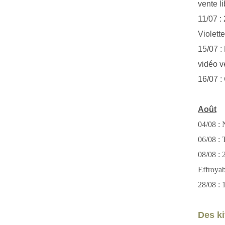
vente li
11/07 :
Violett
15/07 : 
vidéo v
16/07 :
Août
04/08 : 
06/08 : T
08/08 :
Effroya
28/08 : 
Des kit