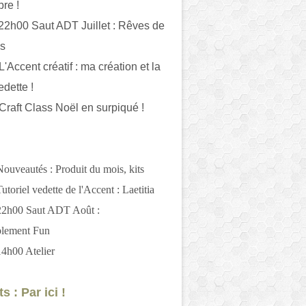
bre !
 22h00 Saut ADT Juillet : Rêves de
es
L'Accent créatif : ma création et la
edette !
 Craft Class Noël en surpiqué !
Nouveautés : Produit du mois, kits
utoriel vedette de l'Accent : Laetitia
 22h00 Saut ADT Août :
blement Fun
14h00 Atelier
s : Par ici !