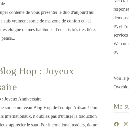
Merci. T
responsa
uper contente de vous présenter le duo d'aujourd'hui.
démonstr
e suis vraiment sortie de ma zone de confort et j'ai
®, et l’u
rès éloigné de mes habitudes. J'en suis très très fière.
services
 pense...
Web ne s
®.
Blog Hop : Joyeux
Voir le p
aire
Overblo
Me su
e sur ce nouveau Blog Hop de l'équipe Artisan ! Pour
eurs internationaux, n'oubliez pas d'utiliser la traduction
ux apprécier le saut. For international readers, do not