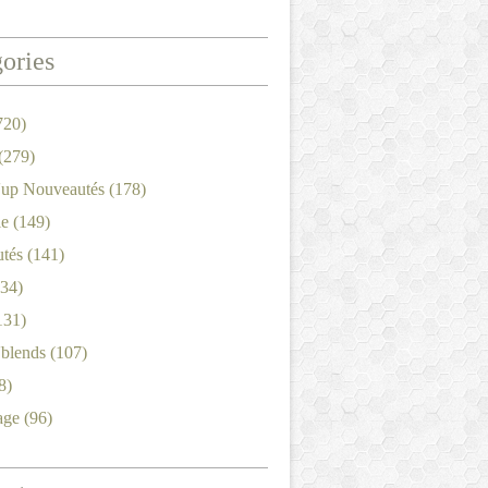
ories
720)
(279)
'up Nouveautés
(178)
le
(149)
tés
(141)
34)
131)
'blends
(107)
8)
age
(96)