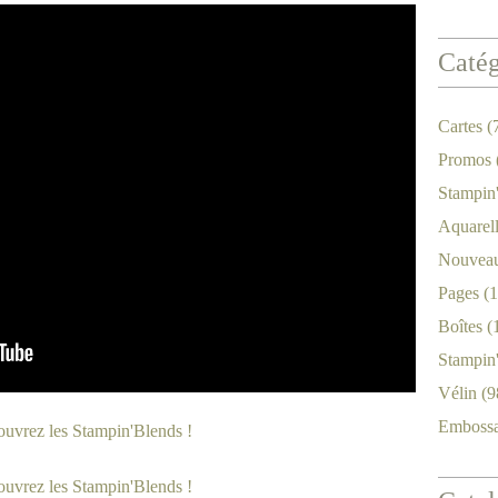
Catég
Cartes
(
Promos
Stampin
Aquarel
Nouveau
Pages
(1
Boîtes
(
Stampin
Vélin
(9
Emboss