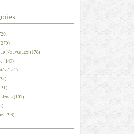
ories
720)
(279)
'up Nouveautés
(178)
le
(149)
tés
(141)
34)
131)
'blends
(107)
8)
age
(96)