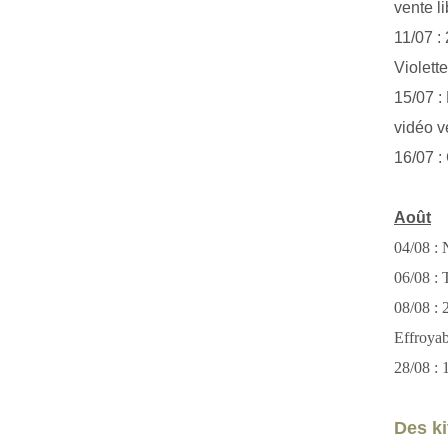
vente li
11/07 :
Violett
15/07 : 
vidéo v
16/07 :
Août
04/08 : 
06/08 : T
08/08 :
Effroya
28/08 : 
Des kit