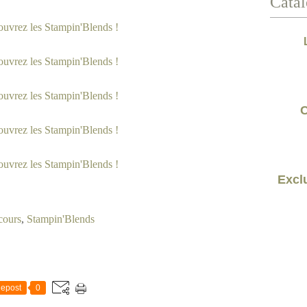
Catal
C
Exclu
cours
,
Stampin'Blends
epost
0