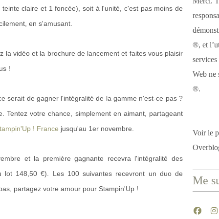
Merci. T
einte claire et 1 foncée), soit à l'unité, c'est pas moins de
responsa
acilement, en s'amusant.
démonstr
®, et l’u
 la vidéo et la brochure de lancement et faites vous plaisir
services
us !
Web ne s
®.
ce serait de gagner l'intégralité de la gamme n'est-ce pas ?
e. Tentez votre chance, simplement en aimant, partageant
tampin'Up ! France
jusqu'au 1er novembre.
Voir le p
Overblo
embre et la première gagnante recevra l'intégralité des
u lot 148,50 €). Les 100 suivantes recevront un duo de
Me su
 pas, partagez votre amour pour Stampin'Up !