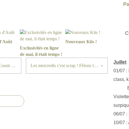
Pa
C
d'Août
Nouveaux Kits !
Exclusivités en ligne
de mai, il était temps !
Juillet
Blog Hop Artisan design Team ! Count My Blessing
Les mercredis c'est scrap ! Fêtons l'automne 1
01/07 :
class, k
Exclus
Violett
surpiq
06/07 :
10/07 :