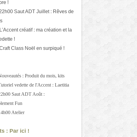
bre !
 22h00 Saut ADT Juillet : Rêves de
es
L'Accent créatif : ma création et la
edette !
 Craft Class Noël en surpiqué !
Nouveautés : Produit du mois, kits
utoriel vedette de l'Accent : Laetitia
 22h00 Saut ADT Août :
blement Fun
14h00 Atelier
s : Par ici !