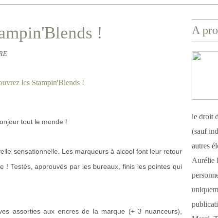
ampin'Blends !
A pro
BRE
le droit
onjour tout le monde !
(sauf ind
autres é
le sensationnelle. Les marqueurs à alcool font leur retour
Aurélie 
! Testés, approuvés par les bureaux, finis les pointes qui
personnel
uniqueme
publicat
ives assorties aux encres de la marque (+ 3 nuanceurs),