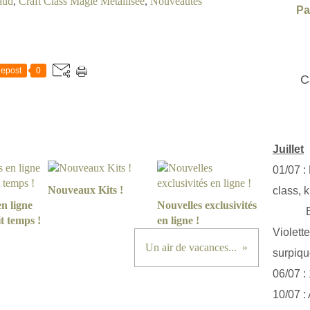
aud
,
Craft Class Magie Métallisée
,
Nouveautés
Pa
epost
0
C
Juillet
01/07 :
Nouveaux Kits !
class, k
en ligne
Nouvelles exclusivités
Exclus
it temps !
en ligne !
Violett
Un air de vacances...
surpiq
06/07 :
10/07 :