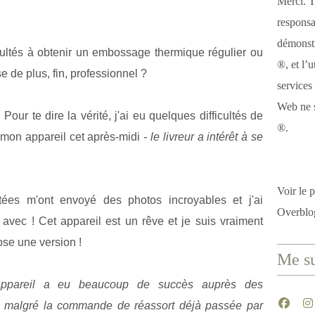
Merci. T
responsa
démonstr
cultés à obtenir un embossage thermique régulier ou
®, et l’u
 de plus, fin, professionnel ?
services
Web ne s
 Pour te dire la vérité, j'ai eu quelques difficultés de
®.
t mon appareil cet après-midi
- le livreur a intérêt à se
Voir le p
stées m'ont envoyé des photos incroyables et j'ai
Overblo
 avec ! Cet appareil est un rêve et je suis vraiment
se une version !
Me su
'appareil a eu beaucoup de succès auprès des
le, malgré la commande de réassort déjà passée par