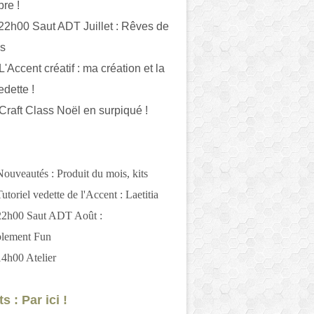
bre !
 22h00 Saut ADT Juillet : Rêves de
es
L'Accent créatif : ma création et la
edette !
 Craft Class Noël en surpiqué !
Nouveautés : Produit du mois, kits
utoriel vedette de l'Accent : Laetitia
 22h00 Saut ADT Août :
blement Fun
14h00 Atelier
s : Par ici !