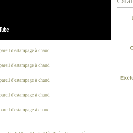
Catal
C
Exclu