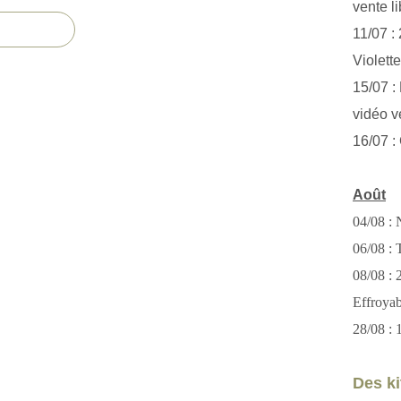
vente li
11/07 :
Violett
15/07 : 
vidéo v
16/07 :
Août
04/08 : 
06/08 : T
08/08 :
Effroya
28/08 : 
Des kit