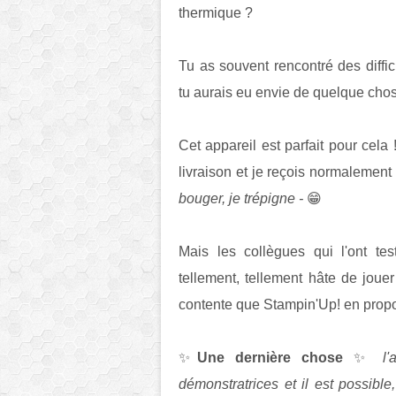
thermique ?
Tu as souvent rencontré des diffi
tu aurais eu envie de quelque chose
Cet appareil est parfait pour cela !
livraison et je reçois normalemen
bouger, je trépigne -
😁
Mais les collègues qui l'ont te
tellement, tellement hâte de jouer
contente que Stampin'Up! en propo
✨
Une dernière chose
✨
l
démonstratrices et il est possib