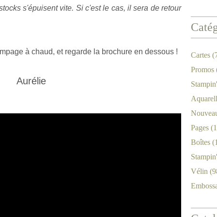
ocks s'épuisent vite. Si c'est le cas, il sera de retour
Catég
ampage à chaud, et regarde la brochure en dessous !
Cartes
(
Promos
Aurélie
Stampin
Aquarel
Nouveau
Pages
(1
Boîtes
(
Stampin
Vélin
(9
Emboss