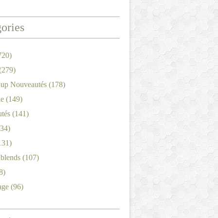
ories
720)
(279)
'up Nouveautés
(178)
le
(149)
tés
(141)
34)
131)
'blends
(107)
8)
age
(96)