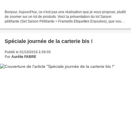
Bonjour, Aujourd'hui, ce n'est pas une réalisation que je vous propose, plutôt
de zoomer sur un lot de produits. Voici la présentation du lot Saison
pétillante (Set Saison Pétillante + Framelits Etiquettes Enjouées), que vous
retrouvez en p39 du catalogue....
Spéciale journée de la carterie bis !
Publié le 01/10/2016 à 09:05
Par
Aurélie FABRE