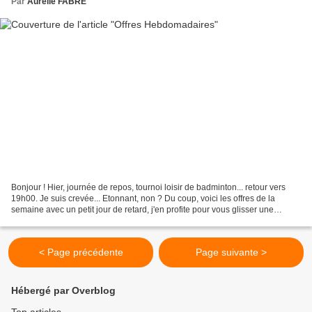
Par
Aurélie FABRE
Bonjour ! Hier, journée de repos, tournoi loisir de badminton... retour vers
19h00. Je suis crevée... Etonnant, non ? Du coup, voici les offres de la
semaine avec un petit jour de retard, j'en profite pour vous glisser une
nouvelle vidéo stampin'Up !...
< Page précédente
Page suivante >
Hébergé par Overblog