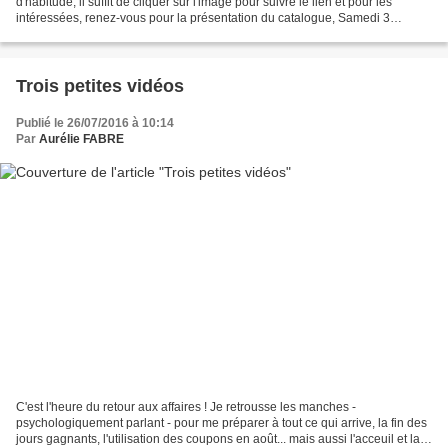
d'habitude, il suffit de cliquer sur l'image pour suivre le lien et pour les
intéressées, renez-vous pour la présentation du catalogue, Samedi 3
septembre ou Samedi 11 septembre....
Trois petites vidéos
Publié le 26/07/2016 à 10:14
Par
Aurélie FABRE
C'est l'heure du retour aux affaires ! Je retrousse les manches -
psychologiquement parlant - pour me préparer à tout ce qui arrive, la fin des
jours gagnants, l'utilisation des coupons en août... mais aussi l'acceuil et la