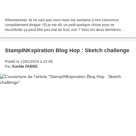
Alleeeeeeeer Je ne sais pas vous mais ma semaine à moi s'annonce
complètement dingue ! Et je me dit, un petit quelque chose pour se
réconforter ça peut être pas mal du tout, non ? Voici les deux dernières
créations du live, ça tombe bien elles sont coordonnées,...
StampINKspiration Blog Hop : Sketch challenge
Publié le 13/01/2024 à 22:00
Par
Aurélie FABRE