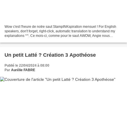
Wow c'est l'heure de notre saut StampINKspiration mensuel ! For English
speakers, don't forget, right-click, automatic translation to understand my
explanations ^^. Ce mois-ci, comme pour le saut AWOW, Angie nous
propose un sketch créatif. Je dois vous...
Un petit Latté ? Création 3 Apothéose
Publié le 22/04/2024 à 08:00
Par
Aurélie FABRE