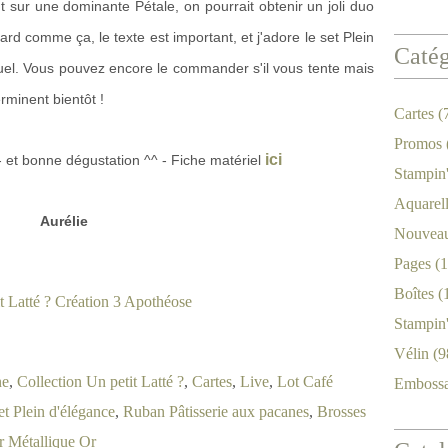
 sur une dominante Pétale, on pourrait obtenir un joli duo
etard comme ça, le texte est important, et j'adore le set Plein
Catég
nuel. Vous pouvez encore le commander s'il vous tente mais
rminent bientôt !
Cartes
(
Promos
ici
- et bonne dégustation ^^ - Fiche matériel
Stampin
Aquarel
Aurélie
Nouveau
Pages
(1
Boîtes
(
Stampin
Vélin
(9
ne
,
Collection Un petit Latté ?
,
Cartes
,
Live
,
Lot Café
Emboss
et Plein d'élégance
,
Ruban Pâtisserie aux pacanes
,
Brosses
r Métallique Or