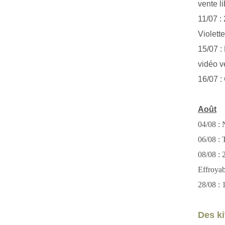
vente li
11/07 :
Violett
15/07 : 
vidéo v
16/07 :
Août
04/08 : 
06/08 : T
08/08 :
Effroya
28/08 : 
Des kit