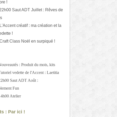
bre !
 22h00 Saut ADT Juillet : Rêves de
es
L'Accent créatif : ma création et la
edette !
 Craft Class Noël en surpiqué !
Nouveautés : Produit du mois, kits
utoriel vedette de l'Accent : Laetitia
 22h00 Saut ADT Août :
blement Fun
14h00 Atelier
s : Par ici !