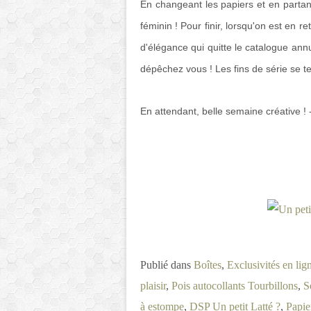
En changeant les papiers et en partant
féminin ! Pour finir, lorsqu'on est en r
d'élégance qui quitte le catalogue an
dépêchez vous ! Les fins de série se te
En attendant, belle semaine créative ! 
Publié dans
Boîtes
,
Exclusivités en lig
plaisir
,
Pois autocollants Tourbillons
,
S
à estompe
,
DSP Un petit Latté ?
,
Papie