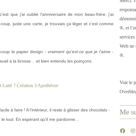
Merci. T
responsa
est que j'ai oublié l'anniversaire de mon beau-frère. j'ai
démonstr
oup, juste une carte, je trouvais ça léger et c'est comme
®, et l’u
services
Web ne s
ucoup le papier design
- vraiment qu'est-ce que je l'aime -
®.
ravail à la brosse… et bien entendu les poinçons.
Voir le p
Overblo
ile à faire ! A l'intérieur, il reste à glisser des chocolats
-
Me su
 le tout. En espérant qu'il me pardonne…