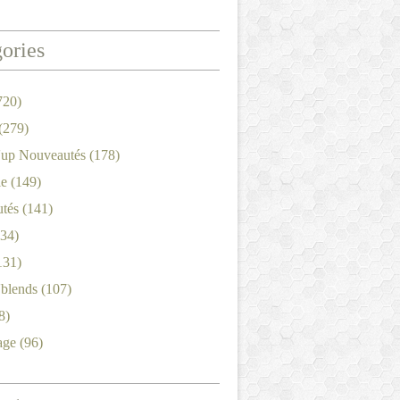
ories
720)
(279)
'up Nouveautés
(178)
le
(149)
tés
(141)
34)
131)
'blends
(107)
8)
age
(96)